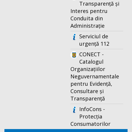
Transparență și
Interes pentru
Conduita din
Administrație
Serviciul de
urgență 112
CONECT -
Catalogul
Organizațiilor
Neguvernamentale
pentru Evidență,
Consultare și
Transparență
InfoCons -
Protecția
Consumatorilor