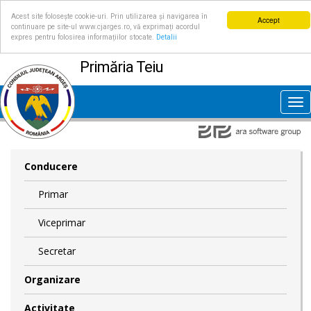
Acest site folosește cookie-uri. Prin utilizarea și navigarea în
Accept
continuare pe site-ul www.cjarges.ro, vă exprimați acordul
expres pentru folosirea informațiilor stocate.
Detalii
Primăria Teiu
Tog
nav
Conducere
Primar
Viceprimar
Secretar
Organizare
Activitate