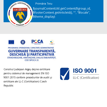
Primăria Teiu
$journalContentUtil.getContent($group_id,
$footerContent.getArticleId(), "", "$locale",
$theme_display)
Consiliul Judeţean Argeș deţine certificare
pentru sistemul de management EN ISO
9001:2015 conform procedurilor de audit şi
certificare ale LL-C (Certification) Czech
Republic