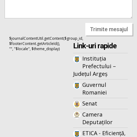
Trimite mesajul
$journalContentUtil.getContent($group_id,
$footerContent.getArticleId(),
Link-uri rapide
"", "$locale", $theme_display)
Instituția
Prefectului –
Județul Argeș
Guvernul
Romaniei
Senat
Camera
Deputaților
ETICA - Eficiență,