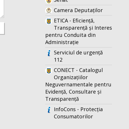
Camera Deputaților
ETICA - Eficiență,
Transparență și Interes
pentru Conduita din
Administrație
Serviciul de urgență
112
CONECT - Catalogul
Organizațiilor
Neguvernamentale pentru
Evidență, Consultare și
Transparență
InfoCons - Protecția
Consumatorilor