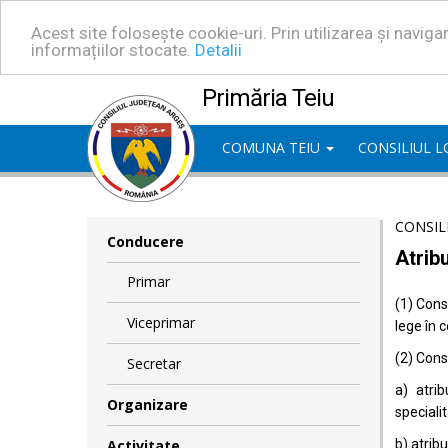
Acest site folosește cookie-uri. Prin utilizarea și navig
informațiilor stocate.
Detalii
Primăria Teiu
COMUNA TEIU
CONSILIUL 
CONSIL
Conducere
Atribu
Primar
(1) Consi
Viceprimar
lege în 
(2) Consi
Secretar
a) atrib
Organizare
specialit
Activitate
b) atrib