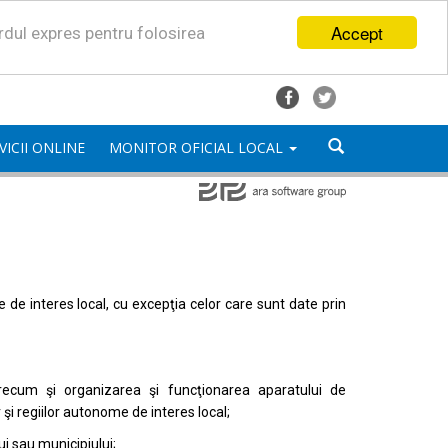
Accept
ordul expres pentru folosirea
VICII ONLINE
MONITOR OFICIAL LOCAL
mele de interes local, cu excepţia celor care sunt date prin
, precum şi organizarea şi funcţionarea aparatului de
or şi regiilor autonome de interes local;
i sau municipiului;