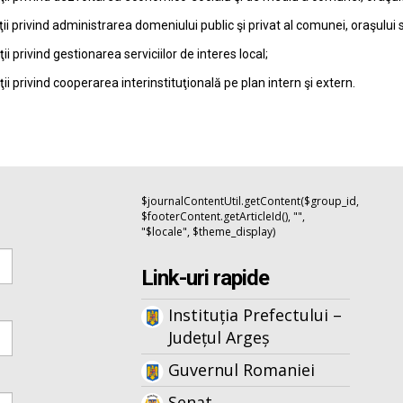
ţii privind administrarea domeniului public şi privat al comunei, oraşului 
ţii privind gestionarea serviciilor de interes local;
ţii privind cooperarea interinstituţională pe plan intern şi extern.
$journalContentUtil.getContent($group_id,
$footerContent.getArticleId(), "",
"$locale", $theme_display)
Link-uri rapide
Instituția Prefectului –
Județul Argeș
Guvernul Romaniei
Senat