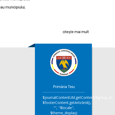
sau municipiului;
citește mai mult
Primăria Teiu
$journalContentUtil.getContent($group_id,
$footerContent.getArticleId(),
"", "$locale",
$theme_display)