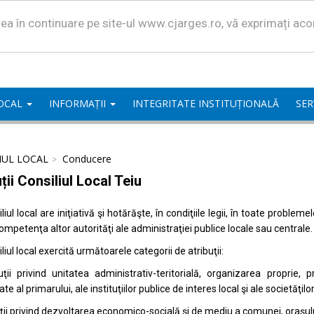
area în continuare pe site-ul www.cjarges.ro, vă exprimați ac
LOCAL
INFORMAȚII
INTEGRITATE INSTITUȚIONALĂ
SER
IUL LOCAL
Conducere
ții Consiliul Local Teiu
liul local are iniţiativă şi hotărăşte, în condiţiile legii, în toate proble
competenţa altor autorităţi ale administraţiei publice locale sau centrale.
liul local exercită următoarele categorii de atribuţii:
uţii privind unitatea administrativ-teritorială, organizarea proprie
ate al primarului, ale instituţiilor publice de interes local şi ale societăţil
uţii privind dezvoltarea economico-socială şi de mediu a comunei, oraşulu