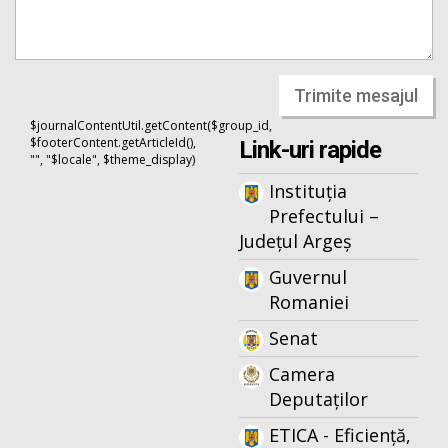
Trimite mesajul
$journalContentUtil.getContent($group_id,
$footerContent.getArticleId(),
Link-uri rapide
"", "$locale", $theme_display)
Instituția
Prefectului –
Județul Argeș
Guvernul
Romaniei
Senat
Camera
Deputaților
ETICA - Eficiență,