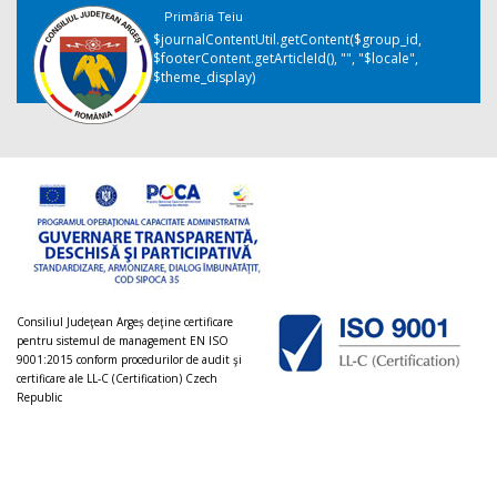
Primăria Teiu
$journalContentUtil.getContent($group_id,
$footerContent.getArticleId(), "", "$locale",
$theme_display)
Consiliul Judeţean Argeș deţine certificare
pentru sistemul de management EN ISO
9001:2015 conform procedurilor de audit şi
certificare ale LL-C (Certification) Czech
Republic