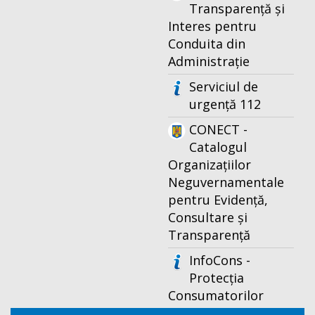
Transparență și
Interes pentru
Conduita din
Administrație
Serviciul de
urgență 112
CONECT -
Catalogul
Organizațiilor
Neguvernamentale
pentru Evidență,
Consultare și
Transparență
InfoCons -
Protecția
Consumatorilor