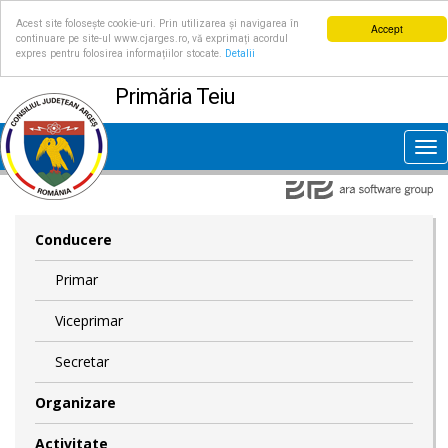
Acest site folosește cookie-uri. Prin utilizarea și navigarea în
Accept
continuare pe site-ul www.cjarges.ro, vă exprimați acordul
expres pentru folosirea informațiilor stocate.
Detalii
Primăria Teiu
Tog
nav
Conducere
Primar
Viceprimar
Secretar
Organizare
Activitate