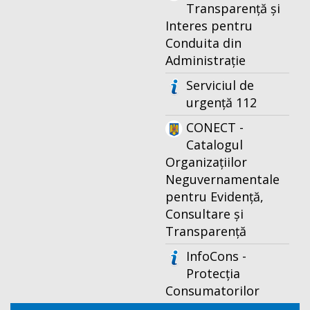
Transparență și
Interes pentru
Conduita din
Administrație
Serviciul de
urgență 112
CONECT -
Catalogul
Organizațiilor
Neguvernamentale
pentru Evidență,
Consultare și
Transparență
InfoCons -
Protecția
Consumatorilor