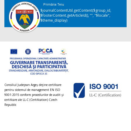
Primăria Teiu
$journalContentUtil.getContent($group_id,
$footerContent.getArticleId(), "", "$locale",
$theme_display)
Consiliul Judeţean Argeș deţine certificare
pentru sistemul de management EN ISO
9001:2015 conform procedurilor de audit şi
certificare ale LL-C (Certification) Czech
Republic