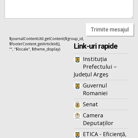
Trimite mesajul
$journalContentUtil.getContent($group_id,
$footerContent.getArticleId(),
Link-uri rapide
"", "$locale", $theme_display)
Instituția
Prefectului –
Județul Argeș
Guvernul
Romaniei
Senat
Camera
Deputaților
ETICA - Eficiență,