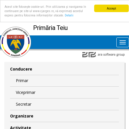
Acest site folosește cookie-uri. Prin utilizarea și navigarea în
Accept
continuare pe site-ul www.cjarges.ro, vă exprimați acordul
expres pentru folosirea informațiilor stocate.
Detalii
Primăria Teiu
Tog
nav
Conducere
Primar
Viceprimar
Secretar
Organizare
Activitate