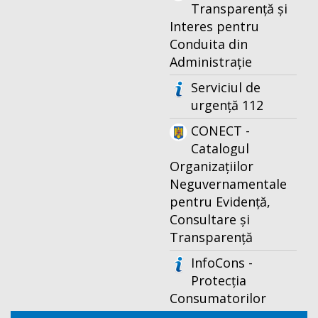
Transparență și
Interes pentru
Conduita din
Administrație
Serviciul de
urgență 112
CONECT -
Catalogul
Organizațiilor
Neguvernamentale
pentru Evidență,
Consultare și
Transparență
InfoCons -
Protecția
Consumatorilor