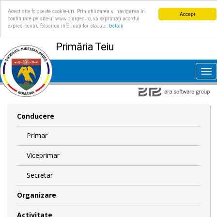
Acest site folosește cookie-uri. Prin utilizarea și navigarea în
Accept
continuare pe site-ul www.cjarges.ro, vă exprimați acordul
expres pentru folosirea informațiilor stocate.
Detalii
Primăria Teiu
Tog
nav
Conducere
Primar
Viceprimar
Secretar
Organizare
Activitate