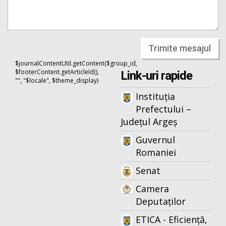
Trimite mesajul
$journalContentUtil.getContent($group_id,
$footerContent.getArticleId(),
Link-uri rapide
"", "$locale", $theme_display)
Instituția
Prefectului –
Județul Argeș
Guvernul
Romaniei
Senat
Camera
Deputaților
ETICA - Eficiență,