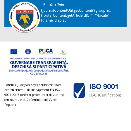
Primăria Teiu
$journalContentUtil.getContent($group_id,
$footerContent.getArticleId(), "", "$locale",
$theme_display)
Consiliul Judeţean Argeș deţine certificare
pentru sistemul de management EN ISO
9001:2015 conform procedurilor de audit şi
certificare ale LL-C (Certification) Czech
Republic