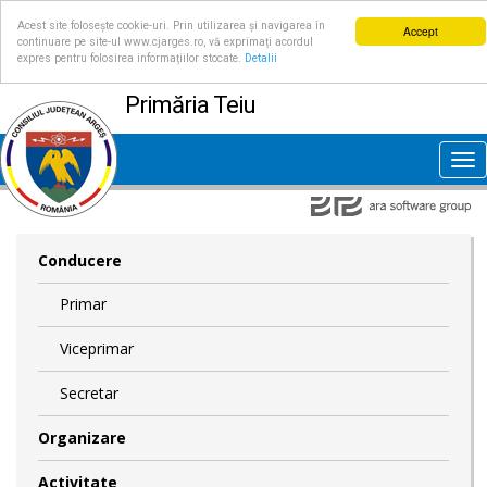
Acest site folosește cookie-uri. Prin utilizarea și navigarea în
Accept
continuare pe site-ul www.cjarges.ro, vă exprimați acordul
expres pentru folosirea informațiilor stocate.
Detalii
Primăria Teiu
Tog
nav
Conducere
Primar
Viceprimar
Secretar
Organizare
Activitate