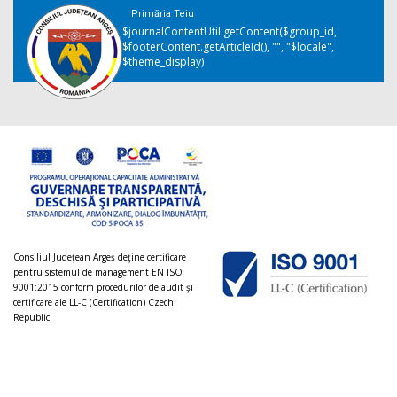
Primăria Teiu
$journalContentUtil.getContent($group_id,
$footerContent.getArticleId(), "", "$locale",
$theme_display)
Consiliul Judeţean Argeș deţine certificare
pentru sistemul de management EN ISO
9001:2015 conform procedurilor de audit şi
certificare ale LL-C (Certification) Czech
Republic