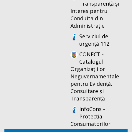
Transparență și
Interes pentru
Conduita din
Administrație
Serviciul de
urgență 112
CONECT -
Catalogul
Organizațiilor
Neguvernamentale
pentru Evidență,
Consultare și
Transparență
InfoCons -
Protecția
Consumatorilor