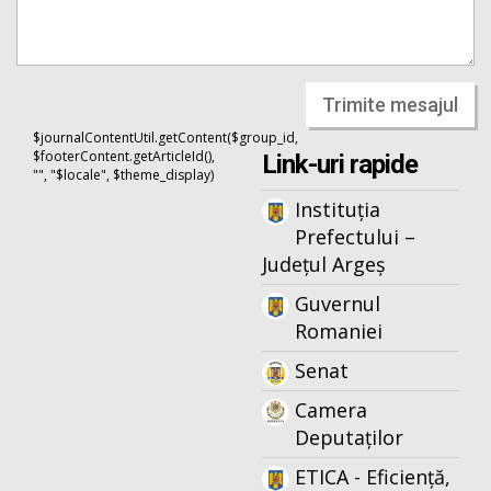
Trimite mesajul
$journalContentUtil.getContent($group_id,
$footerContent.getArticleId(),
Link-uri rapide
"", "$locale", $theme_display)
Instituția
Prefectului –
Județul Argeș
Guvernul
Romaniei
Senat
Camera
Deputaților
ETICA - Eficiență,