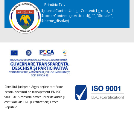
Primăria Teiu
$journalContentUtil.getContent($group_id,
$footerContent.getArticleId(), "", "$locale",
$theme_display)
Consiliul Judeţean Argeș deţine certificare
pentru sistemul de management EN ISO
9001:2015 conform procedurilor de audit şi
certificare ale LL-C (Certification) Czech
Republic