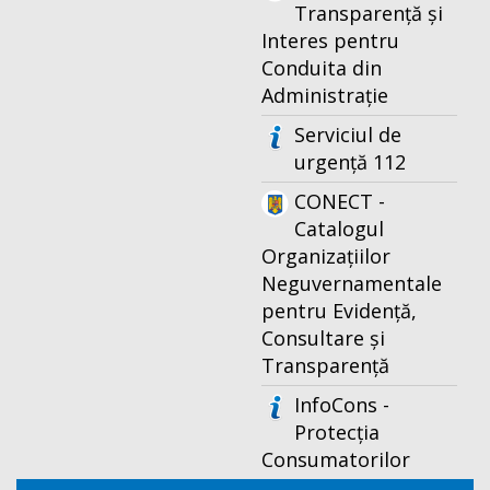
Transparență și
Interes pentru
Conduita din
Administrație
Serviciul de
urgență 112
CONECT -
Catalogul
Organizațiilor
Neguvernamentale
pentru Evidență,
Consultare și
Transparență
InfoCons -
Protecția
Consumatorilor