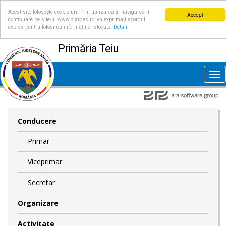
Acest site folosește cookie-uri. Prin utilizarea și navigarea în
Accept
continuare pe site-ul www.cjarges.ro, vă exprimați acordul
expres pentru folosirea informațiilor stocate.
Detalii
Primăria Teiu
Tog
nav
Conducere
Primar
Viceprimar
Secretar
Organizare
Activitate