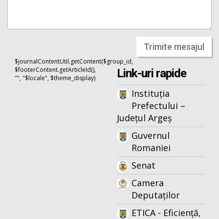
Trimite mesajul
$journalContentUtil.getContent($group_id,
$footerContent.getArticleId(),
Link-uri rapide
"", "$locale", $theme_display)
Instituția
Prefectului –
Județul Argeș
Guvernul
Romaniei
Senat
Camera
Deputaților
ETICA - Eficiență,