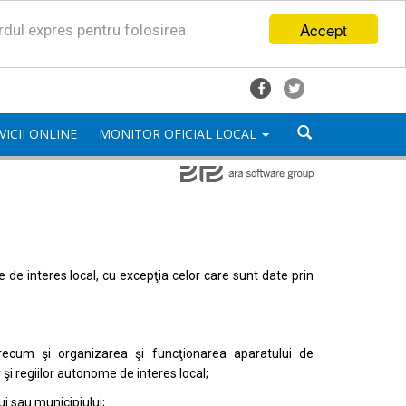
Accept
ordul expres pentru folosirea
VICII ONLINE
MONITOR OFICIAL LOCAL
mele de interes local, cu excepţia celor care sunt date prin
, precum şi organizarea şi funcţionarea aparatului de
or şi regiilor autonome de interes local;
i sau municipiului;