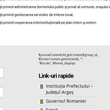
ţii privind administrarea domeniului public şi privat al comunei, oraşului 
ţii privind gestionarea serviciilor de interes local;
ţii privind cooperarea interinstituţională pe plan intern şi extern.
$journalContentUtil.getContent($group_id,
$footerContent.getArticleId(), "",
"$locale", $theme_display)
Link-uri rapide
Instituția Prefectului –
Județul Argeș
Guvernul Romaniei
Senat