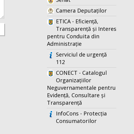
Camera Deputaților
ETICA - Eficiență,
Transparență și Interes
pentru Conduita din
Administrație
Serviciul de urgență
112
CONECT - Catalogul
Organizațiilor
Neguvernamentale pentru
Evidență, Consultare și
Transparență
InfoCons - Protecția
Consumatorilor