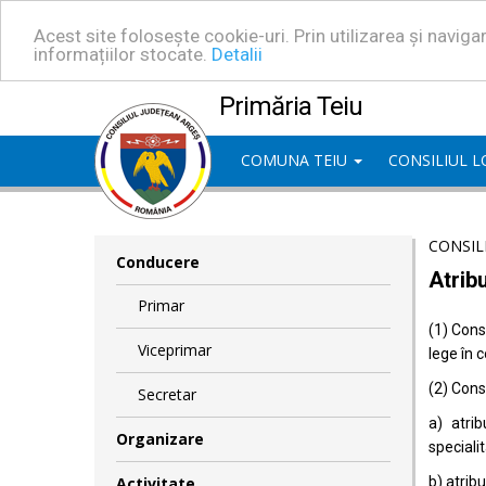
Acest site folosește cookie-uri. Prin utilizarea și navig
informațiilor stocate.
Detalii
Primăria Teiu
COMUNA TEIU
CONSILIUL 
CONSIL
Conducere
Atribu
Primar
(1) Consi
Viceprimar
lege în 
(2) Consi
Secretar
a) atrib
Organizare
specialit
Activitate
b) atrib