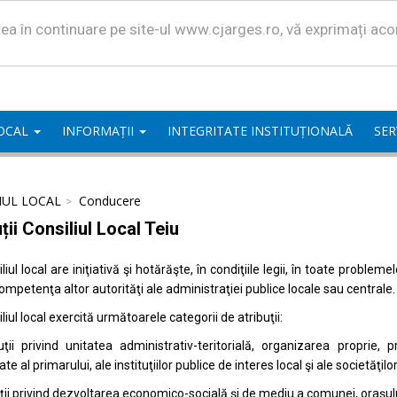
area în continuare pe site-ul www.cjarges.ro, vă exprimați ac
LOCAL
INFORMAȚII
INTEGRITATE INSTITUȚIONALĂ
SER
IUL LOCAL
Conducere
ții Consiliul Local Teiu
liul local are iniţiativă şi hotărăşte, în condiţiile legii, în toate proble
competenţa altor autorităţi ale administraţiei publice locale sau centrale.
liul local exercită următoarele categorii de atribuţii:
uţii privind unitatea administrativ-teritorială, organizarea proprie
ate al primarului, ale instituţiilor publice de interes local şi ale societăţil
uţii privind dezvoltarea economico-socială şi de mediu a comunei, oraşulu