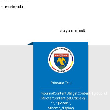
sau municipiului;
citește mai mult
Primăria Teiu
$journalContentUtil.getContent($group_id,
$footerContent.getArticleId(),
"", "$locale",
$theme_display)