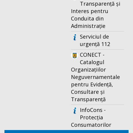
Transparență și
Interes pentru
Conduita din
Administrație
Serviciul de
urgență 112
CONECT -
Catalogul
Organizațiilor
Neguvernamentale
pentru Evidență,
Consultare și
Transparență
InfoCons -
Protecția
Consumatorilor