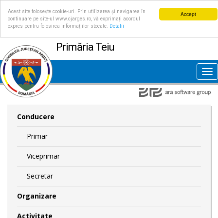
Acest site folosește cookie-uri. Prin utilizarea și navigarea în
Accept
continuare pe site-ul www.cjarges.ro, vă exprimați acordul
expres pentru folosirea informațiilor stocate.
Detalii
Primăria Teiu
Tog
nav
Conducere
Primar
Viceprimar
Secretar
Organizare
Activitate