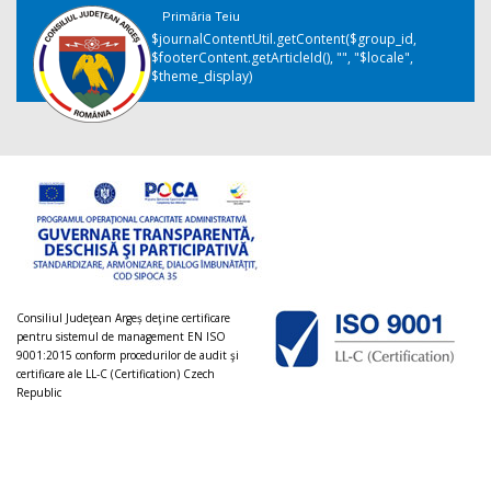
Primăria Teiu
$journalContentUtil.getContent($group_id,
$footerContent.getArticleId(), "", "$locale",
$theme_display)
Consiliul Judeţean Argeș deţine certificare
pentru sistemul de management EN ISO
9001:2015 conform procedurilor de audit şi
certificare ale LL-C (Certification) Czech
Republic