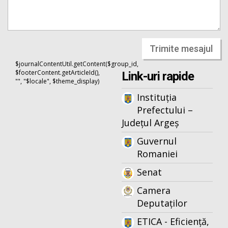
Trimite mesajul
$journalContentUtil.getContent($group_id,
$footerContent.getArticleId(),
Link-uri rapide
"", "$locale", $theme_display)
Instituția
Prefectului –
Județul Argeș
Guvernul
Romaniei
Senat
Camera
Deputaților
ETICA - Eficiență,