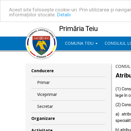
Acest site folosește cookie-uri. Prin utilizarea și navig
informațiilor stocate.
Detalii
Primăria Teiu
COMUNA TEIU
CONSILIUL 
CONSIL
Conducere
Atribu
Primar
(1) Consi
Viceprimar
lege în 
(2) Consi
Secretar
a) atrib
Organizare
specialit
Activitate
b) atrib