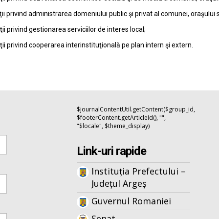
ţii privind administrarea domeniului public şi privat al comunei, oraşului 
ţii privind gestionarea serviciilor de interes local;
ţii privind cooperarea interinstituţională pe plan intern şi extern.
$journalContentUtil.getContent($group_id,
$footerContent.getArticleId(), "",
"$locale", $theme_display)
Link-uri rapide
Instituția Prefectului –
Județul Argeș
Guvernul Romaniei
Senat