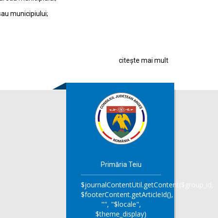
sau municipiului;
citește mai mult
Primăria Teiu
$journalContentUtil.getContent($group_id,
$footerContent.getArticleId(),
"", "$locale",
$theme_display)