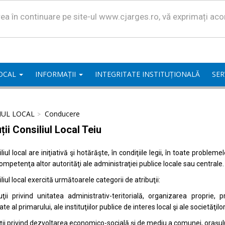
area în continuare pe site-ul www.cjarges.ro, vă exprimați ac
LOCAL
INFORMAȚII
INTEGRITATE INSTITUȚIONALĂ
SER
IUL LOCAL
Conducere
ții Consiliul Local Teiu
liul local are iniţiativă şi hotărăşte, în condiţiile legii, în toate proble
competenţa altor autorităţi ale administraţiei publice locale sau centrale.
liul local exercită următoarele categorii de atribuţii:
uţii privind unitatea administrativ-teritorială, organizarea proprie
ate al primarului, ale instituţiilor publice de interes local şi ale societăţil
uţii privind dezvoltarea economico-socială şi de mediu a comunei, oraşulu