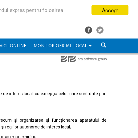
Accept
ordul expres pentru folosirea
VICII ONLINE
MONITOR OFICIAL LOCAL
mele de interes local, cu excepţia celor care sunt date prin
, precum şi organizarea şi funcţionarea aparatului de
or şi regiilor autonome de interes local;
i sau municipiului;