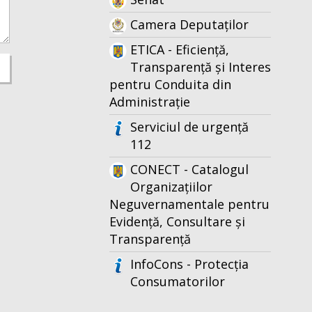
Camera Deputaților
ETICA - Eficiență,
Transparență și Interes
pentru Conduita din
Administrație
Serviciul de urgență
112
CONECT - Catalogul
Organizațiilor
Neguvernamentale pentru
Evidență, Consultare și
Transparență
InfoCons - Protecția
Consumatorilor