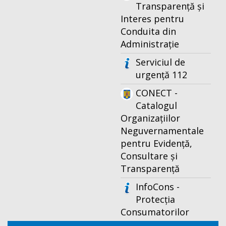
Transparență și
Interes pentru
Conduita din
Administrație
Serviciul de
urgență 112
CONECT -
Catalogul
Organizațiilor
Neguvernamentale
pentru Evidență,
Consultare și
Transparență
InfoCons -
Protecția
Consumatorilor