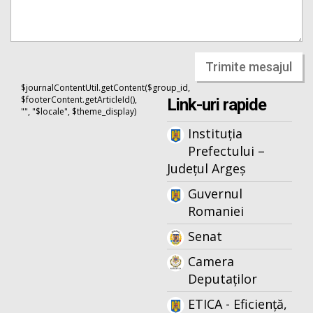
Trimite mesajul
$journalContentUtil.getContent($group_id,
$footerContent.getArticleId(),
Link-uri rapide
"", "$locale", $theme_display)
Instituția
Prefectului –
Județul Argeș
Guvernul
Romaniei
Senat
Camera
Deputaților
ETICA - Eficiență,