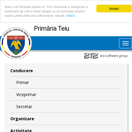
Acest site folosește cookie-uri. Prin utilizarea și navigarea în
Accept
continuare pe site-ul www.cjarges.ro, vă exprimați acordul
expres pentru folosirea informațiilor stocate.
Detalii
Primăria Teiu
Tog
nav
Conducere
Primar
Viceprimar
Secretar
Organizare
Activitate