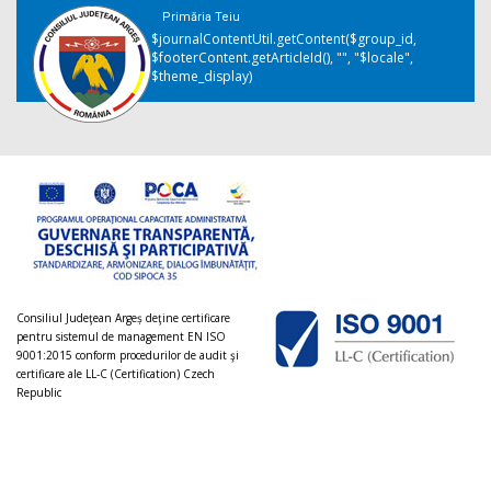
Primăria Teiu
$journalContentUtil.getContent($group_id,
$footerContent.getArticleId(), "", "$locale",
$theme_display)
Consiliul Judeţean Argeș deţine certificare
pentru sistemul de management EN ISO
9001:2015 conform procedurilor de audit şi
certificare ale LL-C (Certification) Czech
Republic