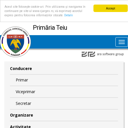
Acest site folosește cookie-uri. Prin utilizarea și navigarea în
Accept
continuare pe site-ul www.cjarges.ro, vă exprimați acordul
expres pentru folosirea informațiilor stocate.
Detalii
Primăria Teiu
Tog
nav
Conducere
Primar
Viceprimar
Secretar
Organizare
Activitate