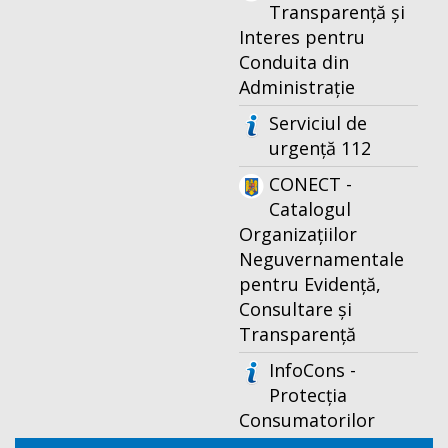
Transparență și
Interes pentru
Conduita din
Administrație
Serviciul de
urgență 112
CONECT -
Catalogul
Organizațiilor
Neguvernamentale
pentru Evidență,
Consultare și
Transparență
InfoCons -
Protecția
Consumatorilor