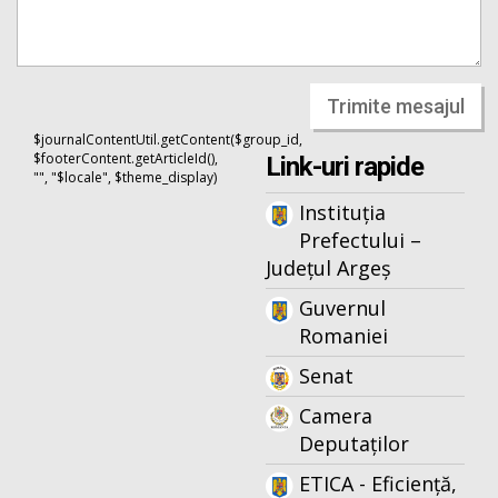
Trimite mesajul
$journalContentUtil.getContent($group_id,
$footerContent.getArticleId(),
Link-uri rapide
"", "$locale", $theme_display)
Instituția
Prefectului –
Județul Argeș
Guvernul
Romaniei
Senat
Camera
Deputaților
ETICA - Eficiență,