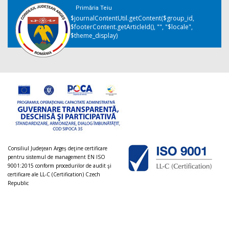
Primăria Teiu
$journalContentUtil.getContent($group_id,
$footerContent.getArticleId(), "", "$locale",
$theme_display)
Consiliul Judeţean Argeș deţine certificare
pentru sistemul de management EN ISO
9001:2015 conform procedurilor de audit şi
certificare ale LL-C (Certification) Czech
Republic