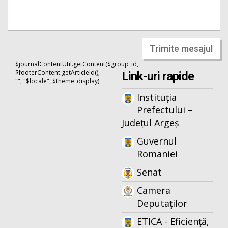
Trimite mesajul
$journalContentUtil.getContent($group_id,
$footerContent.getArticleId(),
Link-uri rapide
"", "$locale", $theme_display)
Instituția
Prefectului –
Județul Argeș
Guvernul
Romaniei
Senat
Camera
Deputaților
ETICA - Eficiență,