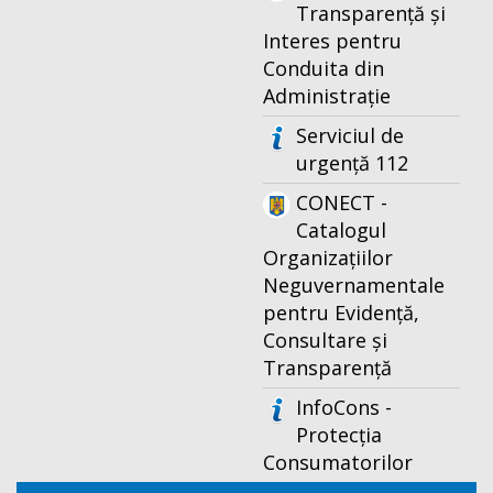
Transparență și
Interes pentru
Conduita din
Administrație
Serviciul de
urgență 112
CONECT -
Catalogul
Organizațiilor
Neguvernamentale
pentru Evidență,
Consultare și
Transparență
InfoCons -
Protecția
Consumatorilor