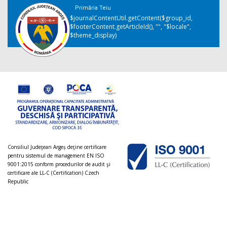
Primăria Teiu
$journalContentUtil.getContent($group_id,
$footerContent.getArticleId(), "", "$locale",
$theme_display)
Consiliul Judeţean Argeș deţine certificare
pentru sistemul de management EN ISO
9001:2015 conform procedurilor de audit şi
certificare ale LL-C (Certification) Czech
Republic