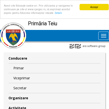
Acest site folosește cookie-uri. Prin utilizarea și navigarea în
Accept
continuare pe site-ul www.cjarges.ro, vă exprimați acordul
expres pentru folosirea informațiilor stocate.
Detalii
Primăria Teiu
Tog
nav
Conducere
Primar
Viceprimar
Secretar
Organizare
Activitate