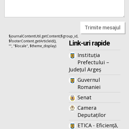
Trimite mesajul
$journalContentUtil.getContent($group_id,
$footerContent.getArticleId(),
Link-uri rapide
"", "$locale", $theme_display)
Instituția
Prefectului –
Județul Argeș
Guvernul
Romaniei
Senat
Camera
Deputaților
ETICA - Eficiență,