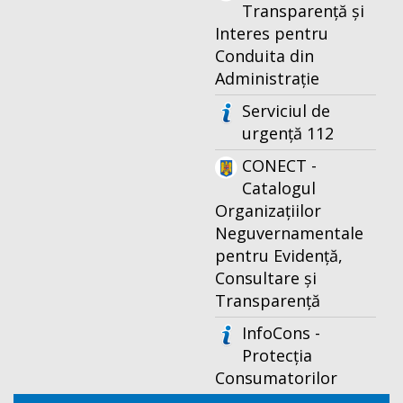
Transparență și
Interes pentru
Conduita din
Administrație
Serviciul de
urgență 112
CONECT -
Catalogul
Organizațiilor
Neguvernamentale
pentru Evidență,
Consultare și
Transparență
InfoCons -
Protecția
Consumatorilor