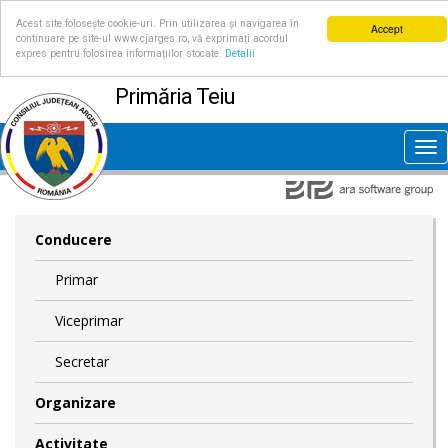
Acest site folosește cookie-uri. Prin utilizarea și navigarea în
Accept
continuare pe site-ul www.cjarges.ro, vă exprimați acordul
expres pentru folosirea informațiilor stocate.
Detalii
Primăria Teiu
Tog
nav
Conducere
Primar
Viceprimar
Secretar
Organizare
Activitate