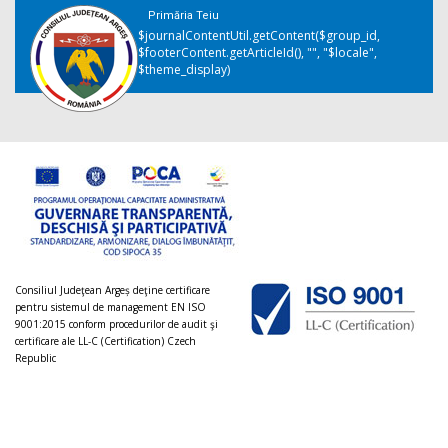
Primăria Teiu
$journalContentUtil.getContent($group_id,
$footerContent.getArticleId(), "", "$locale",
$theme_display)
Consiliul Judeţean Argeș deţine certificare
pentru sistemul de management EN ISO
9001:2015 conform procedurilor de audit şi
certificare ale LL-C (Certification) Czech
Republic