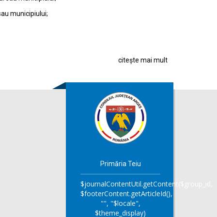
sau municipiului;
citește mai mult
Primăria Teiu
$journalContentUtil.getContent($group_id,
$footerContent.getArticleId(),
"", "$locale",
$theme_display)