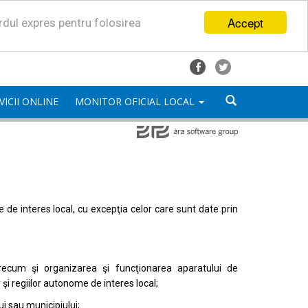
Accept
ordul expres pentru folosirea
VICII ONLINE
MONITOR OFICIAL LOCAL
mele de interes local, cu excepţia celor care sunt date prin
, precum şi organizarea şi funcţionarea aparatului de
or şi regiilor autonome de interes local;
i sau municipiului;