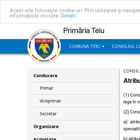
Acest site folosește cookie-uri. Prin utilizarea și navig
informațiilor stocate.
Detalii
Primăria Teiu
COMUNA TEIU
CONSILIUL 
CONSIL
Conducere
Atribu
Primar
(1) Consi
Viceprimar
lege în 
(2) Consi
Secretar
a) atrib
Organizare
specialit
Activitate
b) atrib