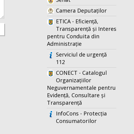
Camera Deputaților
ETICA - Eficiență,
Transparență și Interes
pentru Conduita din
Administrație
Serviciul de urgență
112
CONECT - Catalogul
Organizațiilor
Neguvernamentale pentru
Evidență, Consultare și
Transparență
InfoCons - Protecția
Consumatorilor