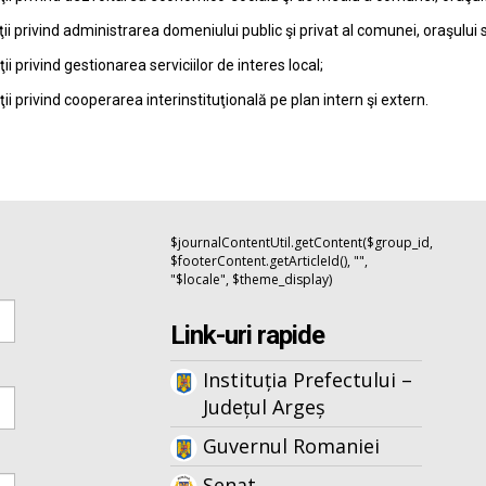
ţii privind administrarea domeniului public şi privat al comunei, oraşului 
ţii privind gestionarea serviciilor de interes local;
ţii privind cooperarea interinstituţională pe plan intern şi extern.
$journalContentUtil.getContent($group_id,
$footerContent.getArticleId(), "",
"$locale", $theme_display)
Link-uri rapide
Instituția Prefectului –
Județul Argeș
Guvernul Romaniei
Senat