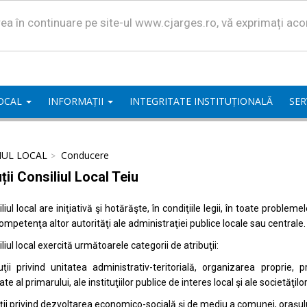
area în continuare pe site-ul www.cjarges.ro, vă exprimați ac
LOCAL
INFORMAȚII
INTEGRITATE INSTITUȚIONALĂ
SER
IUL LOCAL
Conducere
ții Consiliul Local Teiu
liul local are iniţiativă şi hotărăşte, în condiţiile legii, în toate proble
competenţa altor autorităţi ale administraţiei publice locale sau centrale.
liul local exercită următoarele categorii de atribuţii:
uţii privind unitatea administrativ-teritorială, organizarea proprie
ate al primarului, ale instituţiilor publice de interes local şi ale societăţil
uţii privind dezvoltarea economico-socială şi de mediu a comunei, oraşulu