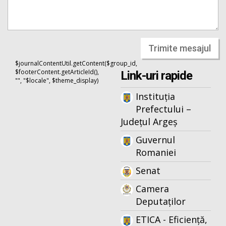
Trimite mesajul
$journalContentUtil.getContent($group_id,
$footerContent.getArticleId(),
Link-uri rapide
"", "$locale", $theme_display)
Instituția
Prefectului –
Județul Argeș
Guvernul
Romaniei
Senat
Camera
Deputaților
ETICA - Eficiență,