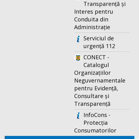
Transparență și
Interes pentru
Conduita din
Administrație
Serviciul de
urgență 112
CONECT -
Catalogul
Organizațiilor
Neguvernamentale
pentru Evidență,
Consultare și
Transparență
InfoCons -
Protecția
Consumatorilor