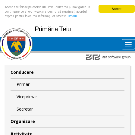
Acest site folosește cookie-uri. Prin utilizarea și navigarea în
Accept
continuare pe site-ul www.cjarges.ro, vă exprimați acordul
expres pentru folosirea informațiilor stocate.
Detalii
Primăria Teiu
Tog
nav
Conducere
Primar
Viceprimar
Secretar
Organizare
Activitate