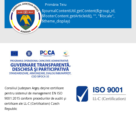
Primăria Teiu
$journalContentUtil.getContent($group_id,
$footerContent.getArticleId(), "", "$locale",
$theme_display)
Consiliul Judeţean Argeș deţine certificare
pentru sistemul de management EN ISO
9001:2015 conform procedurilor de audit şi
certificare ale LL-C (Certification) Czech
Republic