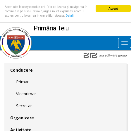
Acest site folosește cookie-uri. Prin utilizarea și navigarea în
Accept
continuare pe site-ul www.cjarges.ro, vă exprimați acordul
expres pentru folosirea informațiilor stocate.
Detalii
Primăria Teiu
Tog
nav
Conducere
Primar
Viceprimar
Secretar
Organizare
Activitate