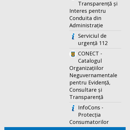
Transparență și
Interes pentru
Conduita din
Administrație
Serviciul de
urgență 112
CONECT -
Catalogul
Organizațiilor
Neguvernamentale
pentru Evidență,
Consultare și
Transparență
InfoCons -
Protecția
Consumatorilor