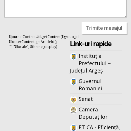
Trimite mesajul
$journalContentUtil.getContent($group_id,
$footerContent.getArticleId(),
Link-uri rapide
"", "$locale", $theme_display)
Instituția
Prefectului –
Județul Argeș
Guvernul
Romaniei
Senat
Camera
Deputaților
ETICA - Eficiență,