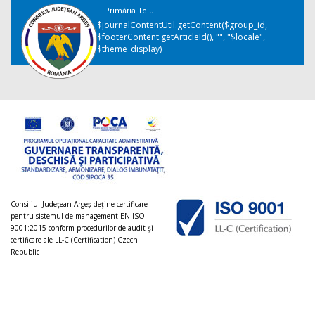
Primăria Teiu
$journalContentUtil.getContent($group_id,
$footerContent.getArticleId(), "", "$locale",
$theme_display)
Consiliul Judeţean Argeș deţine certificare
pentru sistemul de management EN ISO
9001:2015 conform procedurilor de audit şi
certificare ale LL-C (Certification) Czech
Republic