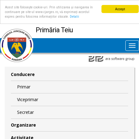
Acest site folosește cookie-uri. Prin utilizarea și navigarea în
Accept
continuare pe site-ul www.cjarges.ro, vă exprimați acordul
expres pentru folosirea informațiilor stocate.
Detalii
Primăria Teiu
Tog
nav
Conducere
Primar
Viceprimar
Secretar
Organizare
Activitate