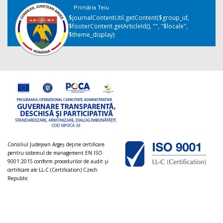
Primăria Teiu
$journalContentUtil.getContent($group_id,
$footerContent.getArticleId(), "", "$locale",
$theme_display)
Consiliul Judeţean Argeș deţine certificare
pentru sistemul de management EN ISO
9001:2015 conform procedurilor de audit şi
certificare ale LL-C (Certification) Czech
Republic