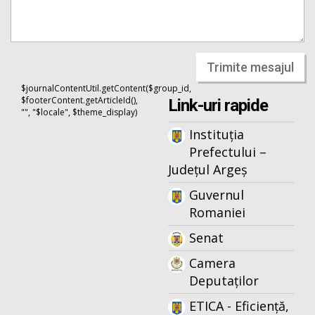
Trimite mesajul
$journalContentUtil.getContent($group_id,
$footerContent.getArticleId(),
Link-uri rapide
"", "$locale", $theme_display)
Instituția
Prefectului –
Județul Argeș
Guvernul
Romaniei
Senat
Camera
Deputaților
ETICA - Eficiență,