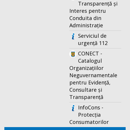
Transparență și
Interes pentru
Conduita din
Administrație
Serviciul de
urgență 112
CONECT -
Catalogul
Organizațiilor
Neguvernamentale
pentru Evidență,
Consultare și
Transparență
InfoCons -
Protecția
Consumatorilor