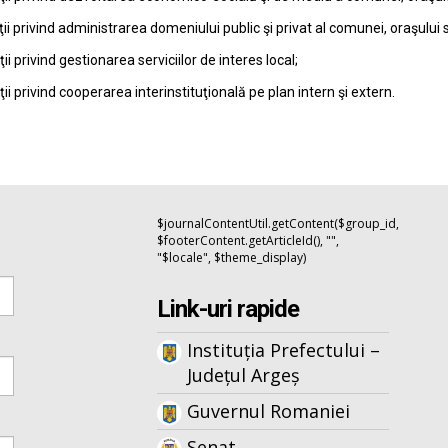
ţii privind administrarea domeniului public şi privat al comunei, oraşului 
ţii privind gestionarea serviciilor de interes local;
ţii privind cooperarea interinstituţională pe plan intern şi extern.
$journalContentUtil.getContent($group_id,
$footerContent.getArticleId(), "",
"$locale", $theme_display)
Link-uri rapide
Instituția Prefectului –
Județul Argeș
Guvernul Romaniei
Senat