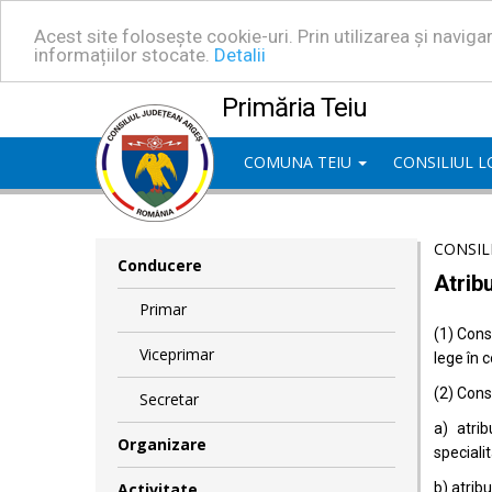
Acest site folosește cookie-uri. Prin utilizarea și navig
informațiilor stocate.
Detalii
Primăria Teiu
COMUNA TEIU
CONSILIUL 
CONSIL
Conducere
Atribu
Primar
(1) Consi
Viceprimar
lege în 
(2) Consi
Secretar
a) atrib
Organizare
specialit
Activitate
b) atrib