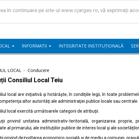
area în continuare pe site-ul www.cjarges.ro, vă exprimați ac
LOCAL
INFORMAȚII
INTEGRITATE INSTITUȚIONALĂ
SER
IUL LOCAL
Conducere
ții Consiliul Local Teiu
liul local are iniţiativă şi hotărăşte, în condiţiile legii, în toate proble
competenţa altor autorităţi ale administraţiei publice locale sau centrale.
liul local exercită următoarele categorii de atribuţii:
uţii privind unitatea administrativ-teritorială, organizarea proprie
ate al primarului, ale instituţiilor publice de interes local şi ale societăţil
uţii privind dezvoltarea economico-socială şi de mediu a comunei, oraşulu