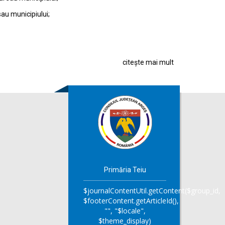
sau municipiului;
citește mai mult
Primăria Teiu
$journalContentUtil.getContent($group_id,
$footerContent.getArticleId(),
"", "$locale",
$theme_display)