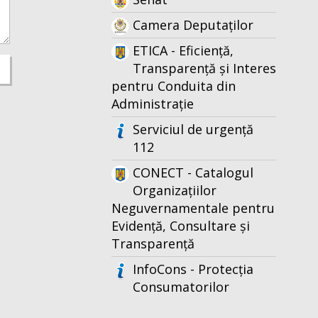
Camera Deputaților
ETICA - Eficiență,
Transparență și Interes
pentru Conduita din
Administrație
Serviciul de urgență
112
CONECT - Catalogul
Organizațiilor
Neguvernamentale pentru
Evidență, Consultare și
Transparență
InfoCons - Protecția
Consumatorilor