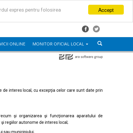
Accept
ordul expres pentru folosirea
VICII ONLINE
MONITOR OFICIAL LOCAL
mele de interes local, cu excepţia celor care sunt date prin
, precum şi organizarea şi funcţionarea aparatului de
or şi regiilor autonome de interes local;
i sau municipiului;