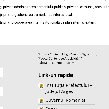
ţii privind administrarea domeniului public şi privat al comunei, oraşului 
ţii privind gestionarea serviciilor de interes local;
ţii privind cooperarea interinstituţională pe plan intern şi extern.
$journalContentUtil.getContent($group_id,
$footerContent.getArticleId(), "",
"$locale", $theme_display)
Link-uri rapide
Instituția Prefectului –
Județul Argeș
Guvernul Romaniei
Senat