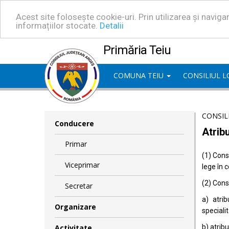
Acest site folosește cookie-uri. Prin utilizarea și navig
informațiilor stocate.
Detalii
Primăria Teiu
COMUNA TEIU
CONSILIUL 
CONSIL
Conducere
Atribu
Primar
(1) Consi
Viceprimar
lege în 
(2) Consi
Secretar
a) atrib
Organizare
specialit
Activitate
b) atrib