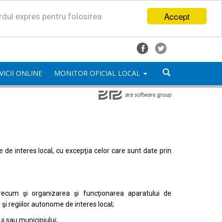
Accept
ordul expres pentru folosirea
VICII ONLINE
MONITOR OFICIAL LOCAL
mele de interes local, cu excepţia celor care sunt date prin
, precum şi organizarea şi funcţionarea aparatului de
or şi regiilor autonome de interes local;
i sau municipiului;