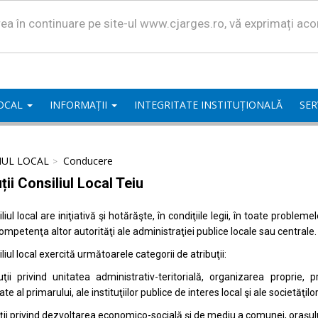
area în continuare pe site-ul www.cjarges.ro, vă exprimați ac
LOCAL
INFORMAȚII
INTEGRITATE INSTITUȚIONALĂ
SER
IUL LOCAL
Conducere
ții Consiliul Local Teiu
liul local are iniţiativă şi hotărăşte, în condiţiile legii, în toate proble
competenţa altor autorităţi ale administraţiei publice locale sau centrale.
liul local exercită următoarele categorii de atribuţii:
uţii privind unitatea administrativ-teritorială, organizarea proprie
ate al primarului, ale instituţiilor publice de interes local şi ale societăţil
uţii privind dezvoltarea economico-socială şi de mediu a comunei, oraşulu