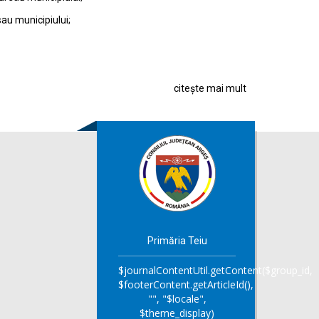
sau municipiului;
citește mai mult
Primăria Teiu
$journalContentUtil.getContent($group_id,
$footerContent.getArticleId(),
"", "$locale",
$theme_display)