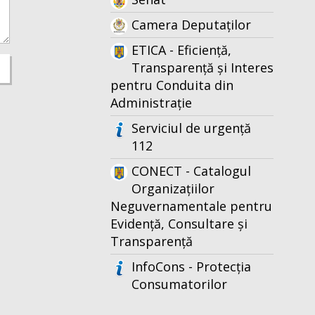
Camera Deputaților
ETICA - Eficiență,
Transparență și Interes
pentru Conduita din
Administrație
Serviciul de urgență
112
CONECT - Catalogul
Organizațiilor
Neguvernamentale pentru
Evidență, Consultare și
Transparență
InfoCons - Protecția
Consumatorilor