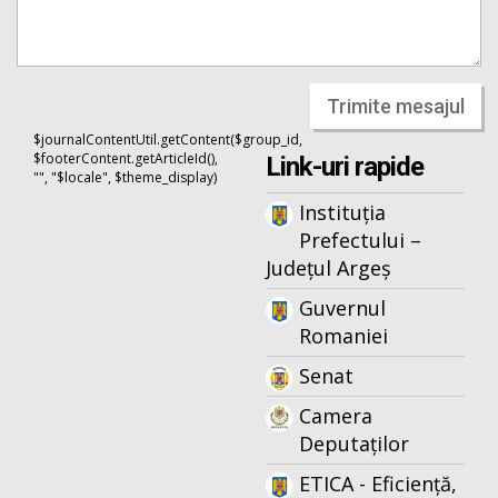
Trimite mesajul
$journalContentUtil.getContent($group_id,
$footerContent.getArticleId(),
Link-uri rapide
"", "$locale", $theme_display)
Instituția
Prefectului –
Județul Argeș
Guvernul
Romaniei
Senat
Camera
Deputaților
ETICA - Eficiență,