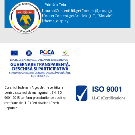
Primăria Teiu
$journalContentUtil.getContent($group_id,
$footerContent.getArticleId(), "", "$locale",
$theme_display)
Consiliul Judeţean Argeș deţine certificare
pentru sistemul de management EN ISO
9001:2015 conform procedurilor de audit şi
certificare ale LL-C (Certification) Czech
Republic