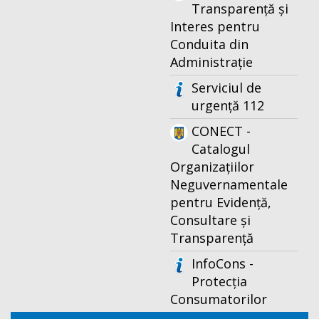
Transparență și
Interes pentru
Conduita din
Administrație
Serviciul de
urgență 112
CONECT -
Catalogul
Organizațiilor
Neguvernamentale
pentru Evidență,
Consultare și
Transparență
InfoCons -
Protecția
Consumatorilor