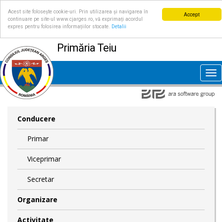
Acest site folosește cookie-uri. Prin utilizarea și navigarea în
Accept
continuare pe site-ul www.cjarges.ro, vă exprimați acordul
expres pentru folosirea informațiilor stocate.
Detalii
Primăria Teiu
Tog
nav
Conducere
Primar
Viceprimar
Secretar
Organizare
Activitate