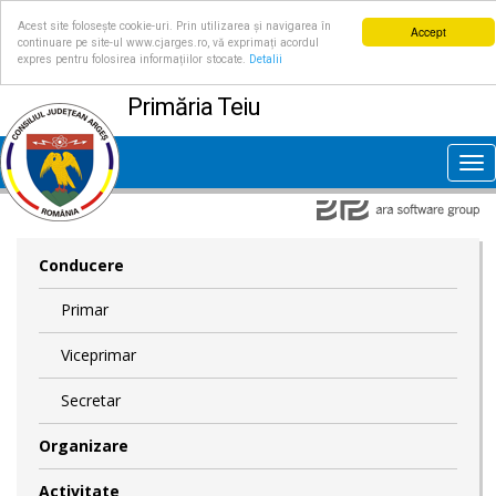
Acest site folosește cookie-uri. Prin utilizarea și navigarea în
Accept
continuare pe site-ul www.cjarges.ro, vă exprimați acordul
expres pentru folosirea informațiilor stocate.
Detalii
Primăria Teiu
Tog
nav
Conducere
Primar
Viceprimar
Secretar
Organizare
Activitate