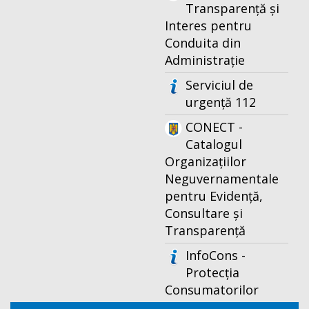
Transparență și
Interes pentru
Conduita din
Administrație
Serviciul de
urgență 112
CONECT -
Catalogul
Organizațiilor
Neguvernamentale
pentru Evidență,
Consultare și
Transparență
InfoCons -
Protecția
Consumatorilor