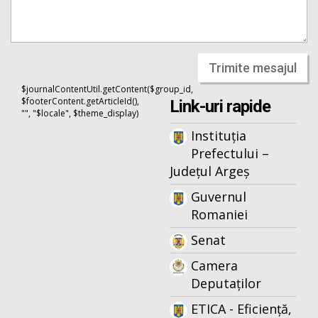
Trimite mesajul
$journalContentUtil.getContent($group_id,
$footerContent.getArticleId(),
Link-uri rapide
"", "$locale", $theme_display)
Instituția
Prefectului –
Județul Argeș
Guvernul
Romaniei
Senat
Camera
Deputaților
ETICA - Eficiență,