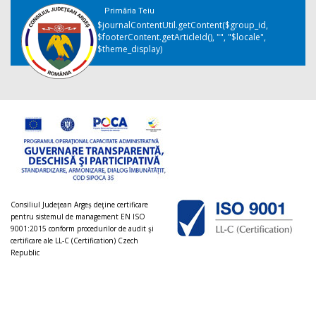
Primăria Teiu
$journalContentUtil.getContent($group_id,
$footerContent.getArticleId(), "", "$locale",
$theme_display)
Consiliul Judeţean Argeș deţine certificare
pentru sistemul de management EN ISO
9001:2015 conform procedurilor de audit şi
certificare ale LL-C (Certification) Czech
Republic