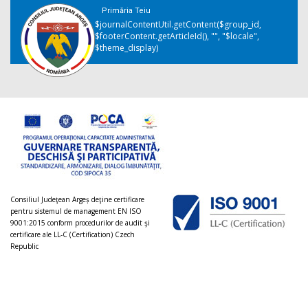
Primăria Teiu
$journalContentUtil.getContent($group_id,
$footerContent.getArticleId(), "", "$locale",
$theme_display)
Consiliul Judeţean Argeș deţine certificare
pentru sistemul de management EN ISO
9001:2015 conform procedurilor de audit şi
certificare ale LL-C (Certification) Czech
Republic