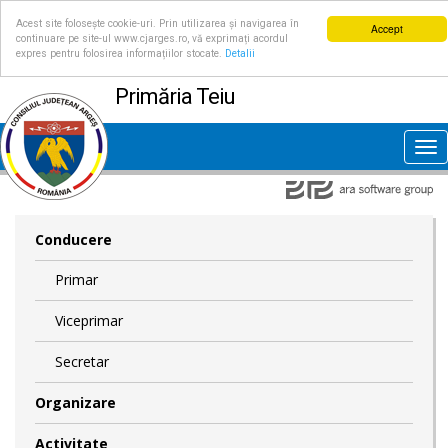
Acest site folosește cookie-uri. Prin utilizarea și navigarea în
Accept
continuare pe site-ul www.cjarges.ro, vă exprimați acordul
expres pentru folosirea informațiilor stocate.
Detalii
Primăria Teiu
Tog
nav
Conducere
Primar
Viceprimar
Secretar
Organizare
Activitate