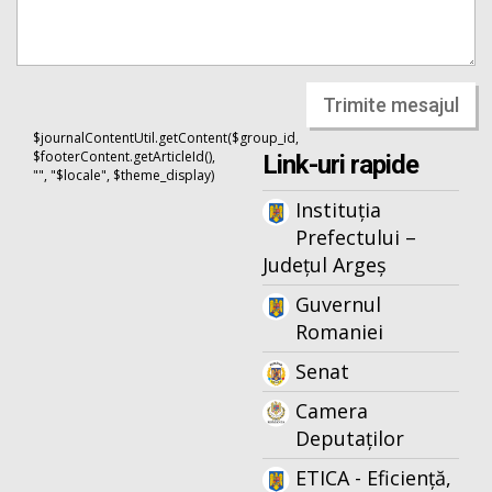
Trimite mesajul
$journalContentUtil.getContent($group_id,
$footerContent.getArticleId(),
Link-uri rapide
"", "$locale", $theme_display)
Instituția
Prefectului –
Județul Argeș
Guvernul
Romaniei
Senat
Camera
Deputaților
ETICA - Eficiență,