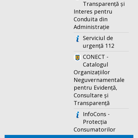
Transparență și
Interes pentru
Conduita din
Administrație
Serviciul de
urgență 112
CONECT -
Catalogul
Organizațiilor
Neguvernamentale
pentru Evidență,
Consultare și
Transparență
InfoCons -
Protecția
Consumatorilor