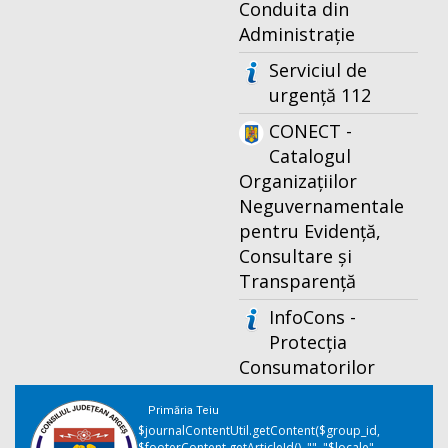
Conduita din
Administrație
Serviciul de
urgență 112
CONECT -
Catalogul
Organizațiilor
Neguvernamentale
pentru Evidență,
Consultare și
Transparență
InfoCons -
Protecția
Consumatorilor
Primăria Teiu
$journalContentUtil.getContent($group_id,
$footerContent.getArticleId(), "", "$locale",