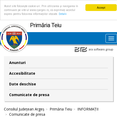
Acest site folosește cookie-uri. Prin utilizarea și navigarea în
Accept
continuare pe site-ul www.cjarges.ro, vă exprimați acordul
expres pentru folosirea informațiilor stocate.
Detalii
Primăria Teiu
Tog
nav
Anunturi
Accesibilitate
Date deschise
Comunicate de presa
Consiliul Județean Argeș
Primăria Teiu
INFORMAȚII
Comunicate de presa