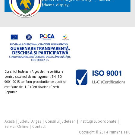
$theme_display)
Consiliul Judeţean Argeș deţine certificare
pentru sistemul de management EN ISO
9001:2015 conform procedurilor de audit şi
certificare ale LL-C (Certification) Czech
Republic
Acasă
|
Județul Argeș
|
Consiliul Județean
|
Instituții Subordonate
|
Servicii Online
|
Contact
Copyright © 2014 Primăria Teiu