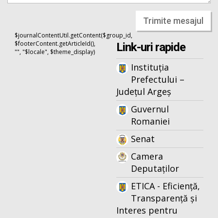
Trimite mesajul
$journalContentUtil.getContent($group_id,
$footerContent.getArticleId(),
Link-uri rapide
"", "$locale", $theme_display)
Instituția
Prefectului –
Județul Argeș
Guvernul
Romaniei
Senat
Camera
Deputaților
ETICA - Eficiență,
Transparență și
Interes pentru