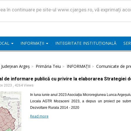
area în continuare pe site-ul www.cjarges.ro, vă exprimați ac
LOCAL
INFORMAȚII
INTEGRITATE INSTITUȚIONALĂ
SER
l Județean Argeș
Primăria Teiu
INFORMAȚII
Comunicate de pr
l de informare publică cu privire la elaborarea Strategiei 
ov 2023
,
4264 Views
In luna iunie anul 2023 Asociația Microregiunea Lunca Argeșulu
Locala AGTR Mozaceni 2023, a depus un proiect pe submasu
Dezvoltare Rurala 2014 - 2020
Read more