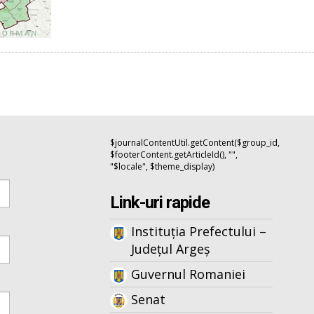
$journalContentUtil.getContent($group_id,
$footerContent.getArticleId(), "",
"$locale", $theme_display)
Link-uri rapide
Instituția Prefectului –
Județul Argeș
Guvernul Romaniei
Senat