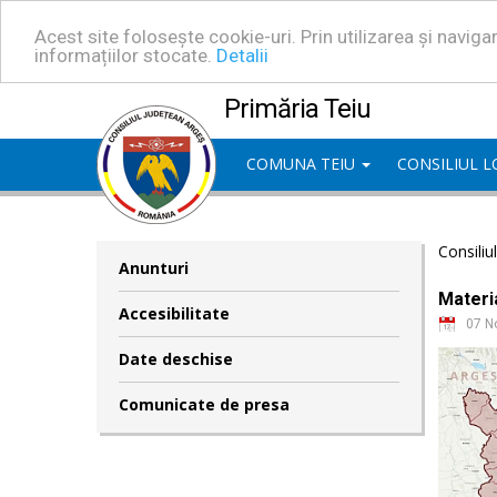
Acest site folosește cookie-uri. Prin utilizarea și navig
informațiilor stocate.
Detalii
Primăria Teiu
COMUNA TEIU
CONSILIUL 
Consiliu
Anunturi
Materia
Accesibilitate
07 N
Date deschise
Comunicate de presa