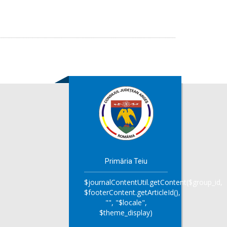
Primăria Teiu
$journalContentUtil.getContent($group_id,
$footerContent.getArticleId(),
"", "$locale",
$theme_display)