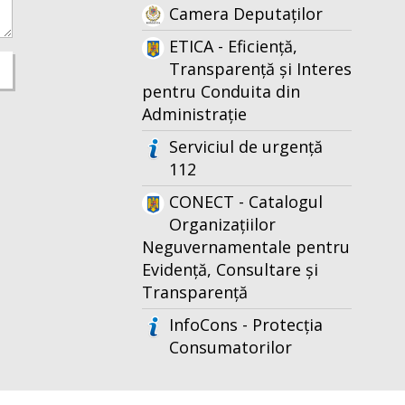
Camera Deputaților
ETICA - Eficiență,
Transparență și Interes
pentru Conduita din
Administrație
Serviciul de urgență
112
CONECT - Catalogul
Organizațiilor
Neguvernamentale pentru
Evidență, Consultare și
Transparență
InfoCons - Protecția
Consumatorilor