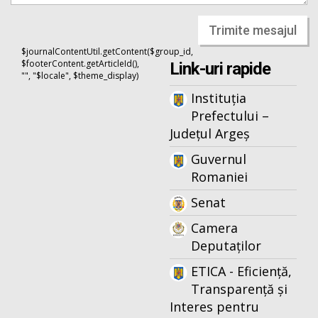
Trimite mesajul
$journalContentUtil.getContent($group_id,
$footerContent.getArticleId(),
Link-uri rapide
"", "$locale", $theme_display)
Instituția
Prefectului –
Județul Argeș
Guvernul
Romaniei
Senat
Camera
Deputaților
ETICA - Eficiență,
Transparență și
Interes pentru