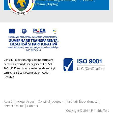
$theme_display)
Consiliul Judeţean Argeș deţine certificare
pentru sistemul de management EN ISO
9001:2015 conform procedurilor de audit şi
certificare ale LL-C (Certification) Czech
Republic
Acasă
|
Județul Argeș
|
Consiliul Județean
|
Instituții Subordonate
|
Servicii Online
|
Contact
Copyright © 2014 Primăria Teiu