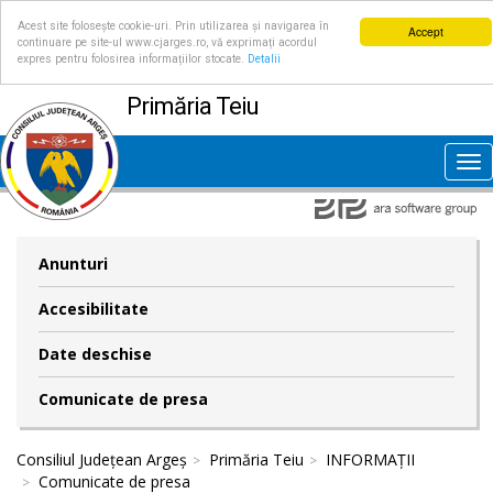
Acest site folosește cookie-uri. Prin utilizarea și navigarea în
Accept
continuare pe site-ul www.cjarges.ro, vă exprimați acordul
expres pentru folosirea informațiilor stocate.
Detalii
Primăria Teiu
Tog
nav
Anunturi
Accesibilitate
Date deschise
Comunicate de presa
Consiliul Județean Argeș
Primăria Teiu
INFORMAȚII
Comunicate de presa