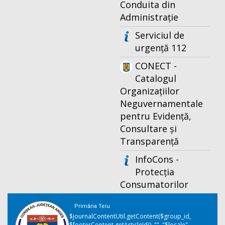
Conduita din
Administrație
Serviciul de
urgență 112
CONECT -
Catalogul
Organizațiilor
Neguvernamentale
pentru Evidență,
Consultare și
Transparență
InfoCons -
Protecția
Consumatorilor
Primăria Teiu
$journalContentUtil.getContent($group_id,
$footerContent.getArticleId(), "", "$locale",