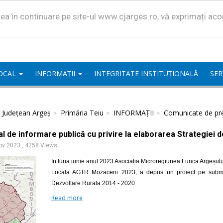
area în continuare pe site-ul www.cjarges.ro, vă exprimați ac
LOCAL
INFORMAȚII
INTEGRITATE INSTITUȚIONALĂ
SER
l Județean Argeș
Primăria Teiu
INFORMAȚII
Comunicate de pr
l de informare publică cu privire la elaborarea Strategiei 
ov 2023
,
4258 Views
In luna iunie anul 2023 Asociația Microregiunea Lunca Argeșulu
Locala AGTR Mozaceni 2023, a depus un proiect pe submasu
Dezvoltare Rurala 2014 - 2020
Read more