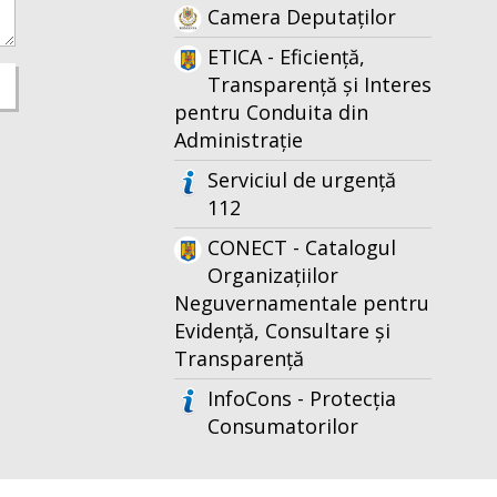
Camera Deputaților
ETICA - Eficiență,
Transparență și Interes
pentru Conduita din
Administrație
Serviciul de urgență
112
CONECT - Catalogul
Organizațiilor
Neguvernamentale pentru
Evidență, Consultare și
Transparență
InfoCons - Protecția
Consumatorilor