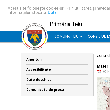
Acest site folosește cookie-uri. Prin utilizarea și navig
informațiilor stocate.
Detalii
Primăria Teiu
COMUNA TEIU
CONSILIUL 
Consiliu
Anunturi
Materia
Accesibilitate
07 N
Date deschise
Comunicate de presa