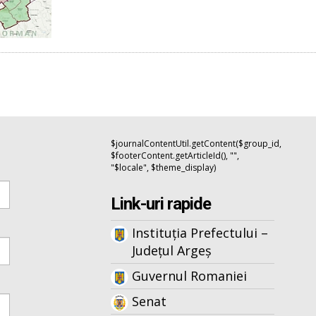
$journalContentUtil.getContent($group_id,
$footerContent.getArticleId(), "",
"$locale", $theme_display)
Link-uri rapide
Instituția Prefectului –
Județul Argeș
Guvernul Romaniei
Senat