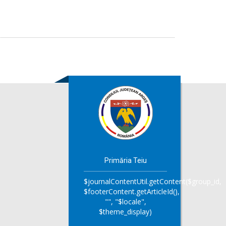
Primăria Teiu
$journalContentUtil.getContent($group_id,
$footerContent.getArticleId(),
"", "$locale",
$theme_display)