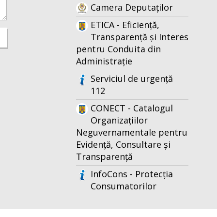
Camera Deputaților
ETICA - Eficiență,
Transparență și Interes
pentru Conduita din
Administrație
Serviciul de urgență
112
CONECT - Catalogul
Organizațiilor
Neguvernamentale pentru
Evidență, Consultare și
Transparență
InfoCons - Protecția
Consumatorilor