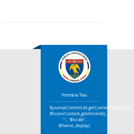
Primăria Teiu
$journalContentUtil.getContent($group_id,
$footerContent.getArticleId(),
"", "$locale",
$theme_display)