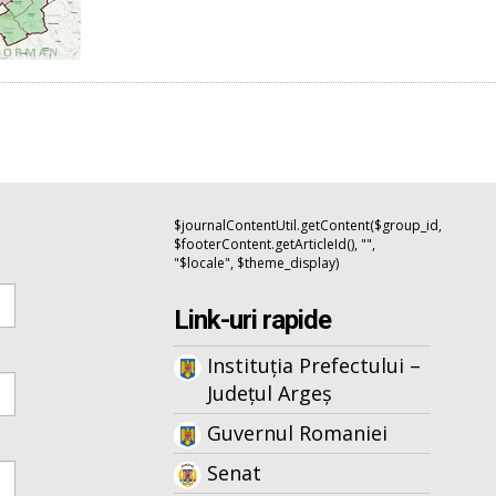
$journalContentUtil.getContent($group_id,
$footerContent.getArticleId(), "",
"$locale", $theme_display)
Link-uri rapide
Instituția Prefectului –
Județul Argeș
Guvernul Romaniei
Senat