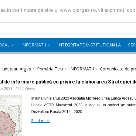
area în continuare pe site-ul www.cjarges.ro, vă exprimați ac
LOCAL
INFORMAȚII
INTEGRITATE INSTITUȚIONALĂ
SER
l Județean Argeș
Primăria Teiu
INFORMAȚII
Comunicate de pr
l de informare publică cu privire la elaborarea Strategiei 
ov 2023
,
4260 Views
In luna iunie anul 2023 Asociația Microregiunea Lunca Argeșulu
Locala AGTR Mozaceni 2023, a depus un proiect pe submasu
Dezvoltare Rurala 2014 - 2020
Read more