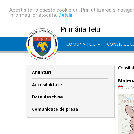
Acest site folosește cookie-uri. Prin utilizarea și navig
informațiilor stocate.
Detalii
Primăria Teiu
COMUNA TEIU
CONSILIUL 
Consiliu
Anunturi
Materia
Accesibilitate
07 N
Date deschise
Comunicate de presa