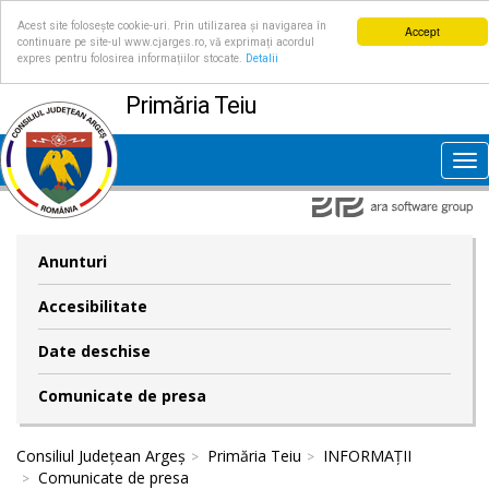
Acest site folosește cookie-uri. Prin utilizarea și navigarea în
Accept
continuare pe site-ul www.cjarges.ro, vă exprimați acordul
expres pentru folosirea informațiilor stocate.
Detalii
Primăria Teiu
Tog
nav
Anunturi
Accesibilitate
Date deschise
Comunicate de presa
Consiliul Județean Argeș
Primăria Teiu
INFORMAȚII
Comunicate de presa