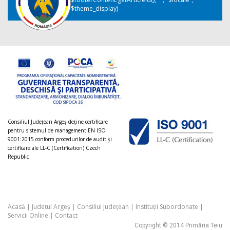
$theme_display)
Consiliul Judeţean Argeș deţine certificare
pentru sistemul de management EN ISO
9001:2015 conform procedurilor de audit şi
certificare ale LL-C (Certification) Czech
Republic
Acasă
|
Județul Argeș
|
Consiliul Județean
|
Instituții Subordonate
|
Servicii Online
|
Contact
Copyright © 2014 Primăria Teiu