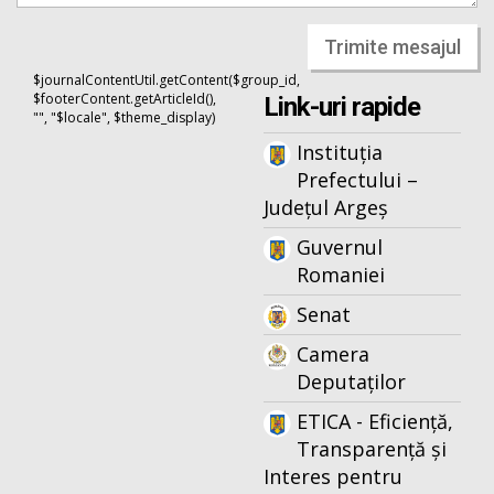
Trimite mesajul
$journalContentUtil.getContent($group_id,
$footerContent.getArticleId(),
Link-uri rapide
"", "$locale", $theme_display)
Instituția
Prefectului –
Județul Argeș
Guvernul
Romaniei
Senat
Camera
Deputaților
ETICA - Eficiență,
Transparență și
Interes pentru