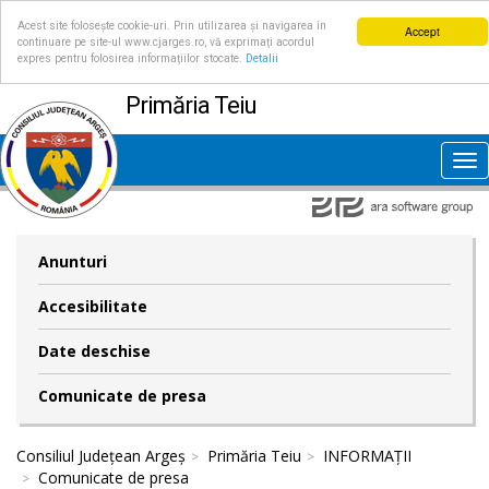
Acest site folosește cookie-uri. Prin utilizarea și navigarea în
Accept
continuare pe site-ul www.cjarges.ro, vă exprimați acordul
expres pentru folosirea informațiilor stocate.
Detalii
Primăria Teiu
Tog
nav
Anunturi
Accesibilitate
Date deschise
Comunicate de presa
Consiliul Județean Argeș
Primăria Teiu
INFORMAȚII
Comunicate de presa