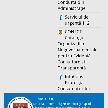
Conduita din
Administrație
Serviciul de
urgență 112
CONECT -
Catalogul
Organizațiilor
Neguvernamentale
pentru Evidență,
Consultare și
Transparență
InfoCons -
Protecția
Consumatorilor
Primăria Teiu
$journalContentUtil.getContent($group_id,
$footerContent.getArticleId(), "", "$locale",