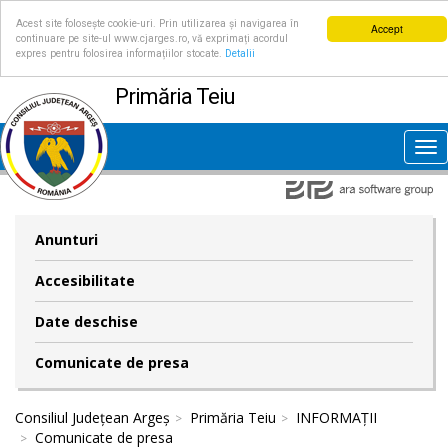
Acest site folosește cookie-uri. Prin utilizarea și navigarea în
Accept
continuare pe site-ul www.cjarges.ro, vă exprimați acordul
expres pentru folosirea informațiilor stocate.
Detalii
Primăria Teiu
Tog
nav
Anunturi
Accesibilitate
Date deschise
Comunicate de presa
Consiliul Județean Argeș
Primăria Teiu
INFORMAȚII
Comunicate de presa