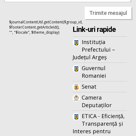
Trimite mesajul
$journalContentUtil.getContent($group_id,
$footerContent.getArticleId(),
Link-uri rapide
"", "$locale", $theme_display)
Instituția
Prefectului –
Județul Argeș
Guvernul
Romaniei
Senat
Camera
Deputaților
ETICA - Eficiență,
Transparență și
Interes pentru