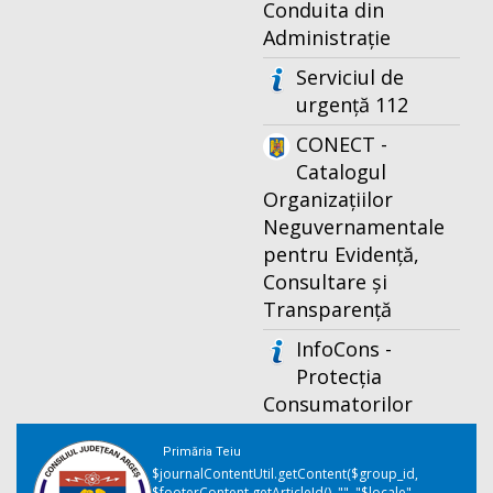
Conduita din
Administrație
Serviciul de
urgență 112
CONECT -
Catalogul
Organizațiilor
Neguvernamentale
pentru Evidență,
Consultare și
Transparență
InfoCons -
Protecția
Consumatorilor
Primăria Teiu
$journalContentUtil.getContent($group_id,
$footerContent.getArticleId(), "", "$locale",