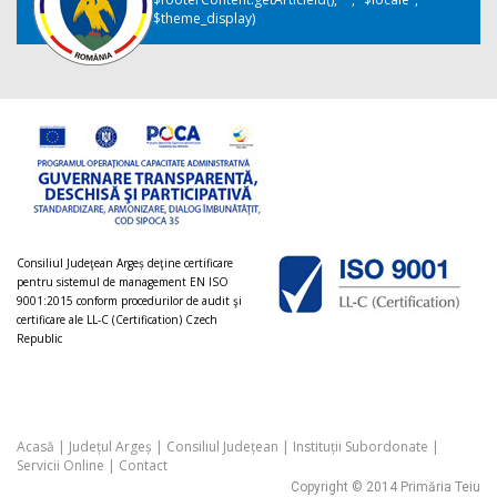
$theme_display)
Consiliul Judeţean Argeș deţine certificare
pentru sistemul de management EN ISO
9001:2015 conform procedurilor de audit şi
certificare ale LL-C (Certification) Czech
Republic
Acasă
|
Județul Argeș
|
Consiliul Județean
|
Instituții Subordonate
|
Servicii Online
|
Contact
Copyright © 2014 Primăria Teiu