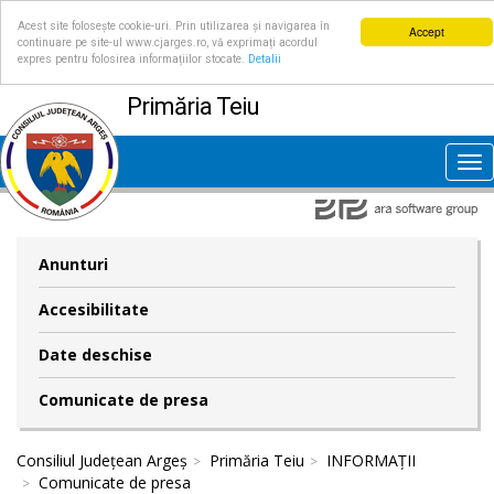
Acest site folosește cookie-uri. Prin utilizarea și navigarea în
Accept
continuare pe site-ul www.cjarges.ro, vă exprimați acordul
expres pentru folosirea informațiilor stocate.
Detalii
Primăria Teiu
Tog
nav
Anunturi
Accesibilitate
Date deschise
Comunicate de presa
Consiliul Județean Argeș
Primăria Teiu
INFORMAȚII
Comunicate de presa