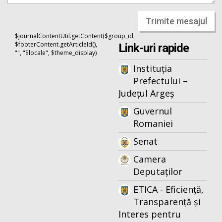
Trimite mesajul
$journalContentUtil.getContent($group_id,
$footerContent.getArticleId(),
Link-uri rapide
"", "$locale", $theme_display)
Instituția
Prefectului –
Județul Argeș
Guvernul
Romaniei
Senat
Camera
Deputaților
ETICA - Eficiență,
Transparență și
Interes pentru