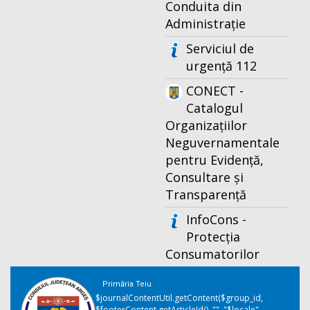
Conduita din
Administrație
Serviciul de
urgență 112
CONECT -
Catalogul
Organizațiilor
Neguvernamentale
pentru Evidență,
Consultare și
Transparență
InfoCons -
Protecția
Consumatorilor
Primăria Teiu
$journalContentUtil.getContent($group_id,
$footerContent.getArticleId(), "", "$locale",