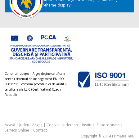
$theme_display)
Consiliul Judeţean Argeș deţine certificare
pentru sistemul de management EN ISO
9001:2015 conform procedurilor de audit şi
certificare ale LL-C (Certification) Czech
Republic
Acasă
|
Județul Argeș
|
Consiliul Județean
|
Instituții Subordonate
|
Servicii Online
|
Contact
Copyright © 2014 Primăria Teiu