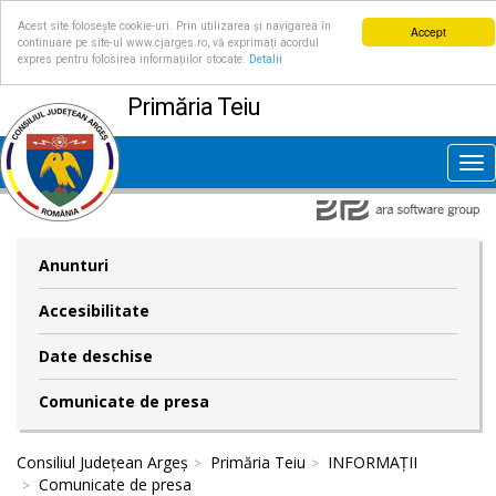
Acest site folosește cookie-uri. Prin utilizarea și navigarea în
Accept
continuare pe site-ul www.cjarges.ro, vă exprimați acordul
expres pentru folosirea informațiilor stocate.
Detalii
Primăria Teiu
Tog
nav
Anunturi
Accesibilitate
Date deschise
Comunicate de presa
Consiliul Județean Argeș
Primăria Teiu
INFORMAȚII
Comunicate de presa