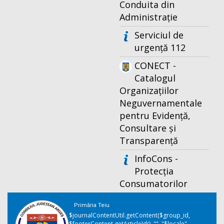
Conduita din
Administrație
Serviciul de
urgență 112
CONECT -
Catalogul
Organizațiilor
Neguvernamentale
pentru Evidență,
Consultare și
Transparență
InfoCons -
Protecția
Consumatorilor
Primăria Teiu
$journalContentUtil.getContent($group_id,
$footerContent.getArticleId(), "", "$locale",