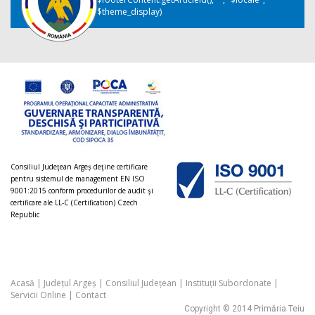
$theme_display)
Consiliul Judeţean Argeș deţine certificare
pentru sistemul de management EN ISO
9001:2015 conform procedurilor de audit şi
certificare ale LL-C (Certification) Czech
Republic
Acasă
|
Județul Argeș
|
Consiliul Județean
|
Instituții Subordonate
|
Servicii Online
|
Contact
Copyright © 2014 Primăria Teiu