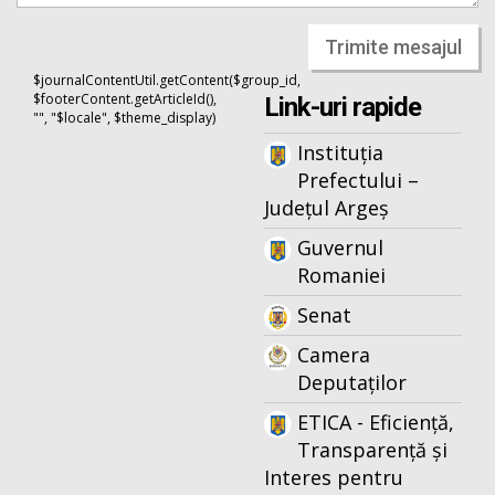
Trimite mesajul
$journalContentUtil.getContent($group_id,
$footerContent.getArticleId(),
Link-uri rapide
"", "$locale", $theme_display)
Instituția
Prefectului –
Județul Argeș
Guvernul
Romaniei
Senat
Camera
Deputaților
ETICA - Eficiență,
Transparență și
Interes pentru