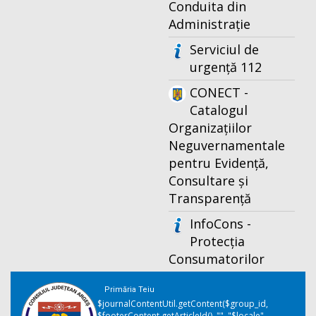
Conduita din
Administrație
Serviciul de
urgență 112
CONECT -
Catalogul
Organizațiilor
Neguvernamentale
pentru Evidență,
Consultare și
Transparență
InfoCons -
Protecția
Consumatorilor
Primăria Teiu
$journalContentUtil.getContent($group_id,
$footerContent.getArticleId(), "", "$locale",