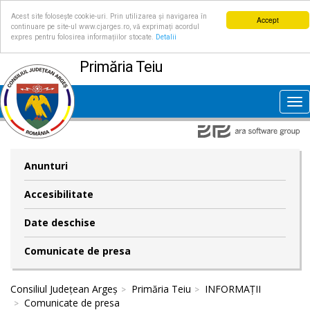
Acest site folosește cookie-uri. Prin utilizarea și navigarea în
Accept
continuare pe site-ul www.cjarges.ro, vă exprimați acordul
expres pentru folosirea informațiilor stocate.
Detalii
Primăria Teiu
Tog
nav
Anunturi
Accesibilitate
Date deschise
Comunicate de presa
Consiliul Județean Argeș
Primăria Teiu
INFORMAȚII
Comunicate de presa