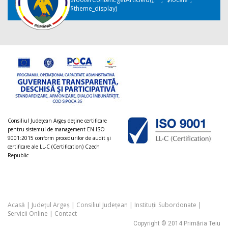
$theme_display)
Consiliul Judeţean Argeș deţine certificare
pentru sistemul de management EN ISO
9001:2015 conform procedurilor de audit şi
certificare ale LL-C (Certification) Czech
Republic
Acasă
|
Județul Argeș
|
Consiliul Județean
|
Instituții Subordonate
|
Servicii Online
|
Contact
Copyright © 2014 Primăria Teiu