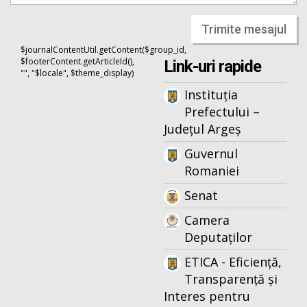
Trimite mesajul
$journalContentUtil.getContent($group_id,
$footerContent.getArticleId(),
Link-uri rapide
"", "$locale", $theme_display)
Instituția
Prefectului –
Județul Argeș
Guvernul
Romaniei
Senat
Camera
Deputaților
ETICA - Eficiență,
Transparență și
Interes pentru