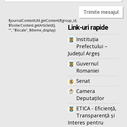
Trimite mesajul
$journalContentUtil.getContent($group_id,
$footerContent.getArticleId(),
Link-uri rapide
"", "$locale", $theme_display)
Instituția
Prefectului –
Județul Argeș
Guvernul
Romaniei
Senat
Camera
Deputaților
ETICA - Eficiență,
Transparență și
Interes pentru