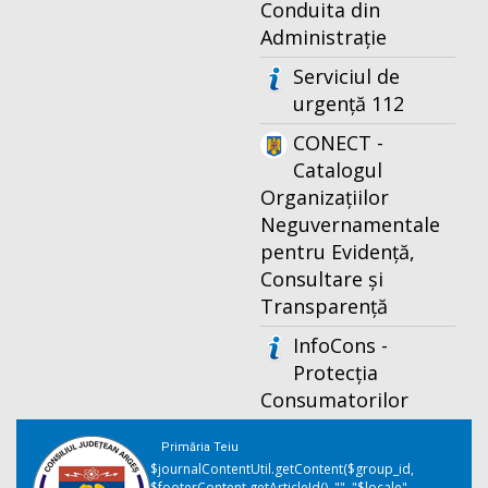
Conduita din
Administrație
Serviciul de
urgență 112
CONECT -
Catalogul
Organizațiilor
Neguvernamentale
pentru Evidență,
Consultare și
Transparență
InfoCons -
Protecția
Consumatorilor
Primăria Teiu
$journalContentUtil.getContent($group_id,
$footerContent.getArticleId(), "", "$locale",