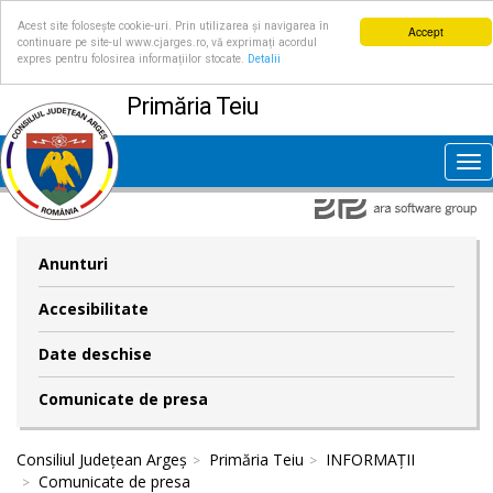
Acest site folosește cookie-uri. Prin utilizarea și navigarea în
Accept
continuare pe site-ul www.cjarges.ro, vă exprimați acordul
expres pentru folosirea informațiilor stocate.
Detalii
Primăria Teiu
Tog
nav
Anunturi
Accesibilitate
Date deschise
Comunicate de presa
Consiliul Județean Argeș
Primăria Teiu
INFORMAȚII
Comunicate de presa