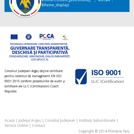
$theme_display)
Consiliul Judeţean Argeș deţine certificare
pentru sistemul de management EN ISO
9001:2015 conform procedurilor de audit şi
certificare ale LL-C (Certification) Czech
Republic
Acasă
|
Județul Argeș
|
Consiliul Județean
|
Instituții Subordonate
|
Servicii Online
|
Contact
Copyright © 2014 Primăria Teiu