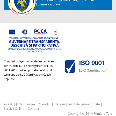
$theme_display)
Consiliul Judeţean Argeș deţine certificare
pentru sistemul de management EN ISO
9001:2015 conform procedurilor de audit şi
certificare ale LL-C (Certification) Czech
Republic
Acasă
|
Județul Argeș
|
Consiliul Județean
|
Instituții Subordonate
|
Servicii Online
|
Contact
Copyright © 2014 Primăria Teiu