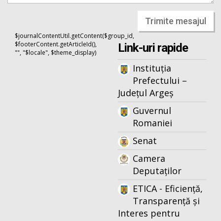
Trimite mesajul
$journalContentUtil.getContent($group_id,
$footerContent.getArticleId(),
Link-uri rapide
"", "$locale", $theme_display)
Instituția
Prefectului –
Județul Argeș
Guvernul
Romaniei
Senat
Camera
Deputaților
ETICA - Eficiență,
Transparență și
Interes pentru