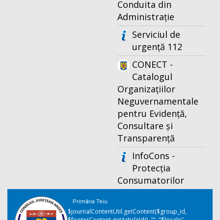
Conduita din
Administrație
Serviciul de
urgență 112
CONECT -
Catalogul
Organizațiilor
Neguvernamentale
pentru Evidență,
Consultare și
Transparență
InfoCons -
Protecția
Consumatorilor
Primăria Teiu
$journalContentUtil.getContent($group_id,
$footerContent.getArticleId(), "", "$locale",