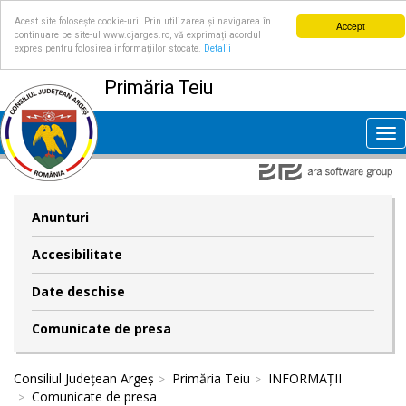
Acest site folosește cookie-uri. Prin utilizarea și navigarea în
Accept
continuare pe site-ul www.cjarges.ro, vă exprimați acordul
expres pentru folosirea informațiilor stocate.
Detalii
Primăria Teiu
Tog
nav
Anunturi
Accesibilitate
Date deschise
Comunicate de presa
Consiliul Județean Argeș
Primăria Teiu
INFORMAȚII
Comunicate de presa