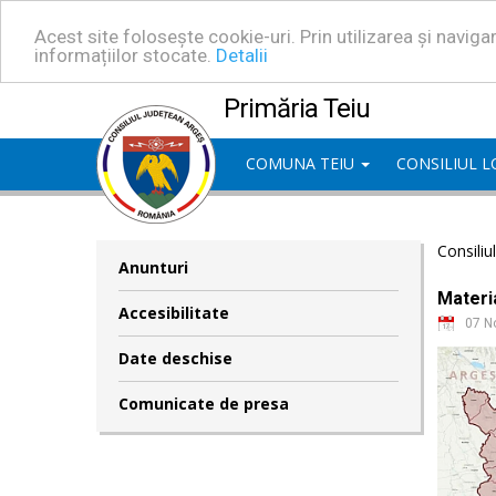
Acest site folosește cookie-uri. Prin utilizarea și navig
informațiilor stocate.
Detalii
Primăria Teiu
COMUNA TEIU
CONSILIUL 
Consiliu
Anunturi
Materia
Accesibilitate
07 N
Date deschise
Comunicate de presa