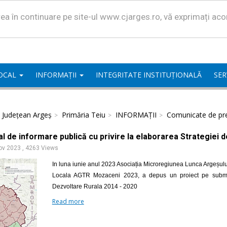
area în continuare pe site-ul www.cjarges.ro, vă exprimați ac
LOCAL
INFORMAȚII
INTEGRITATE INSTITUȚIONALĂ
SER
l Județean Argeș
Primăria Teiu
INFORMAȚII
Comunicate de pr
l de informare publică cu privire la elaborarea Strategiei 
ov 2023
,
4263 Views
In luna iunie anul 2023 Asociația Microregiunea Lunca Argeșulu
Locala AGTR Mozaceni 2023, a depus un proiect pe submasu
Dezvoltare Rurala 2014 - 2020
Read more