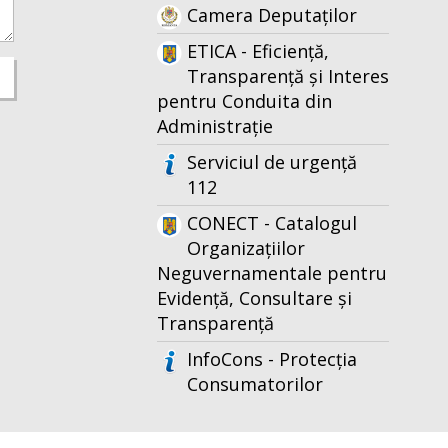
Camera Deputaților
ETICA - Eficiență,
Transparență și Interes
pentru Conduita din
Administrație
Serviciul de urgență
112
CONECT - Catalogul
Organizațiilor
Neguvernamentale pentru
Evidență, Consultare și
Transparență
InfoCons - Protecția
Consumatorilor