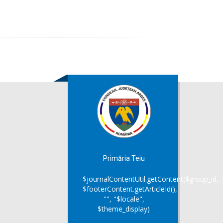
Primăria Teiu
$journalContentUtil.getContent($group_id,
$footerContent.getArticleId(),
"", "$locale",
$theme_display)