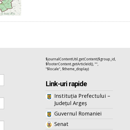
$journalContentUtil.getContent($group_id,
$footerContent.getArticleId(), "",
"$locale", $theme_display)
Link-uri rapide
Instituția Prefectului –
Județul Argeș
Guvernul Romaniei
Senat