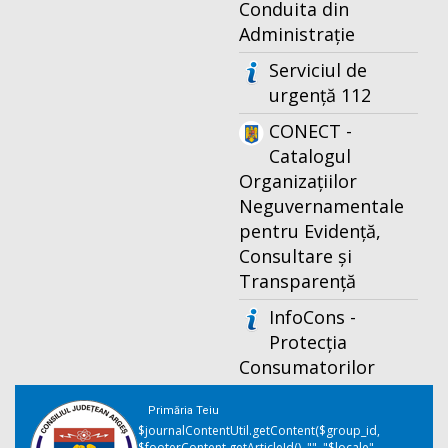
Conduita din
Administrație
Serviciul de
urgență 112
CONECT -
Catalogul
Organizațiilor
Neguvernamentale
pentru Evidență,
Consultare și
Transparență
InfoCons -
Protecția
Consumatorilor
Primăria Teiu
$journalContentUtil.getContent($group_id,
$footerContent.getArticleId(), "", "$locale",