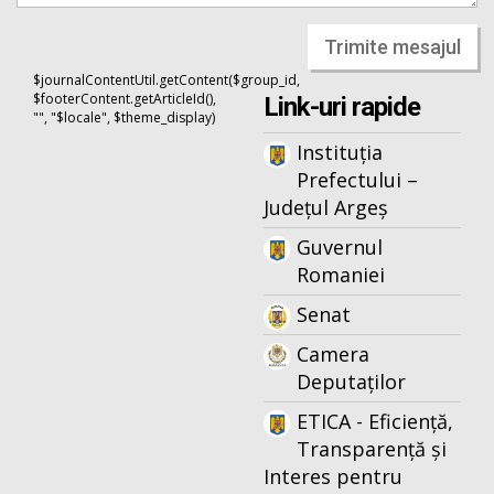
Trimite mesajul
$journalContentUtil.getContent($group_id,
$footerContent.getArticleId(),
Link-uri rapide
"", "$locale", $theme_display)
Instituția
Prefectului –
Județul Argeș
Guvernul
Romaniei
Senat
Camera
Deputaților
ETICA - Eficiență,
Transparență și
Interes pentru