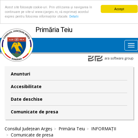
Acest site folosește cookie-uri. Prin utilizarea și navigarea în
Accept
continuare pe site-ul www.cjarges.ro, vă exprimați acordul
expres pentru folosirea informațiilor stocate.
Detalii
Primăria Teiu
Tog
nav
Anunturi
Accesibilitate
Date deschise
Comunicate de presa
Consiliul Județean Argeș
Primăria Teiu
INFORMAȚII
Comunicate de presa