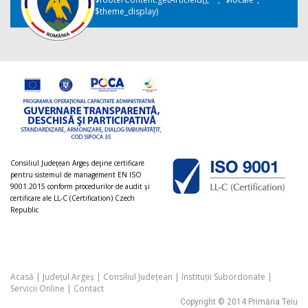
$theme_display)
Consiliul Judeţean Argeș deţine certificare
pentru sistemul de management EN ISO
9001:2015 conform procedurilor de audit şi
certificare ale LL-C (Certification) Czech
Republic
Acasă
|
Județul Argeș
|
Consiliul Județean
|
Instituții Subordonate
|
Servicii Online
|
Contact
Copyright © 2014 Primăria Teiu