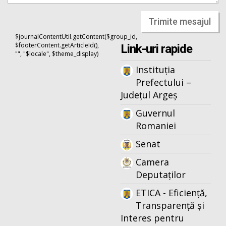
Trimite mesajul
$journalContentUtil.getContent($group_id,
$footerContent.getArticleId(),
Link-uri rapide
"", "$locale", $theme_display)
Instituția
Prefectului –
Județul Argeș
Guvernul
Romaniei
Senat
Camera
Deputaților
ETICA - Eficiență,
Transparență și
Interes pentru