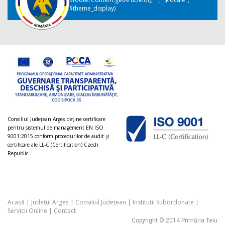
$theme_display)
Consiliul Judeţean Argeș deţine certificare
pentru sistemul de management EN ISO
9001:2015 conform procedurilor de audit şi
certificare ale LL-C (Certification) Czech
Republic
Acasă
|
Județul Argeș
|
Consiliul Județean
|
Instituții Subordonate
|
Servicii Online
|
Contact
Copyright © 2014 Primăria Teiu