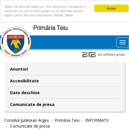
Acest site folosește cookie-uri. Prin utilizarea și navigarea în
Accept
continuare pe site-ul www.cjarges.ro, vă exprimați acordul
expres pentru folosirea informațiilor stocate.
Detalii
Primăria Teiu
Tog
nav
Anunturi
Accesibilitate
Date deschise
Comunicate de presa
Consiliul Județean Argeș
Primăria Teiu
INFORMAȚII
Comunicate de presa