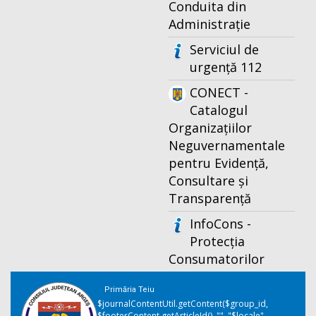
Conduita din
Administrație
Serviciul de
urgență 112
CONECT -
Catalogul
Organizațiilor
Neguvernamentale
pentru Evidență,
Consultare și
Transparență
InfoCons -
Protecția
Consumatorilor
Primăria Teiu
$journalContentUtil.getContent($group_id,
$footerContent.getArticleId(), "", "$locale",