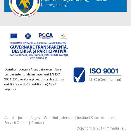
$theme_display)
Consiliul Judeţean Argeș deţine certificare
pentru sistemul de management EN ISO
9001:2015 conform procedurilor de audit şi
certificare ale LL-C (Certification) Czech
Republic
Acasă
|
Județul Argeș
|
Consiliul Județean
|
Instituții Subordonate
|
Servicii Online
|
Contact
Copyright © 2014 Primăria Teiu