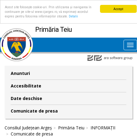
Acest site folosește cookie-uri. Prin utilizarea și navigarea în
Accept
continuare pe site-ul www.cjarges.ro, vă exprimați acordul
expres pentru folosirea informațiilor stocate.
Detalii
Primăria Teiu
Tog
nav
Anunturi
Accesibilitate
Date deschise
Comunicate de presa
Consiliul Județean Argeș
Primăria Teiu
INFORMAȚII
Comunicate de presa