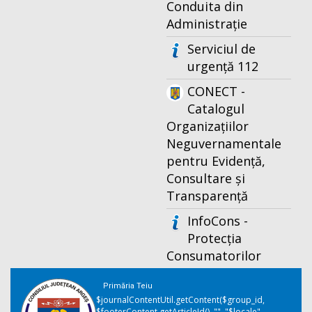
Conduita din
Administrație
Serviciul de
urgență 112
CONECT -
Catalogul
Organizațiilor
Neguvernamentale
pentru Evidență,
Consultare și
Transparență
InfoCons -
Protecția
Consumatorilor
Primăria Teiu
$journalContentUtil.getContent($group_id,
$footerContent.getArticleId(), "", "$locale",