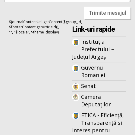
Trimite mesajul
$journalContentUtil.getContent($group_id,
$footerContent.getArticleId(),
Link-uri rapide
"", "$locale", $theme_display)
Instituția
Prefectului –
Județul Argeș
Guvernul
Romaniei
Senat
Camera
Deputaților
ETICA - Eficiență,
Transparență și
Interes pentru