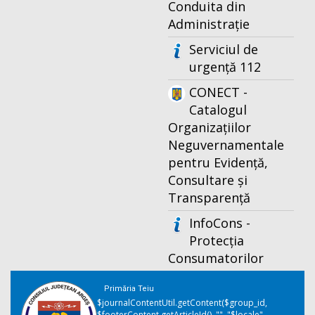
Conduita din
Administrație
Serviciul de
urgență 112
CONECT -
Catalogul
Organizațiilor
Neguvernamentale
pentru Evidență,
Consultare și
Transparență
InfoCons -
Protecția
Consumatorilor
Primăria Teiu
$journalContentUtil.getContent($group_id,
$footerContent.getArticleId(), "", "$locale",