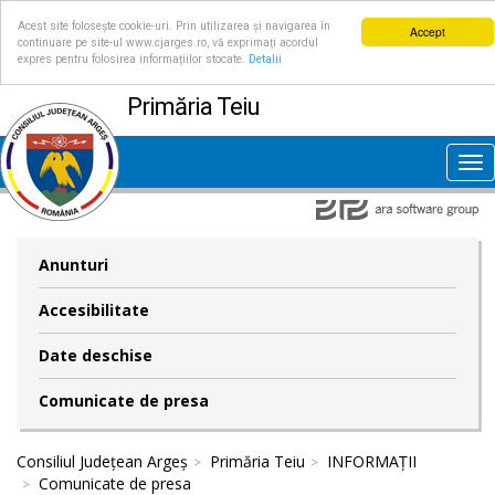
Acest site folosește cookie-uri. Prin utilizarea și navigarea în
Accept
continuare pe site-ul www.cjarges.ro, vă exprimați acordul
expres pentru folosirea informațiilor stocate.
Detalii
Primăria Teiu
Tog
nav
Anunturi
Accesibilitate
Date deschise
Comunicate de presa
Consiliul Județean Argeș
Primăria Teiu
INFORMAȚII
Comunicate de presa