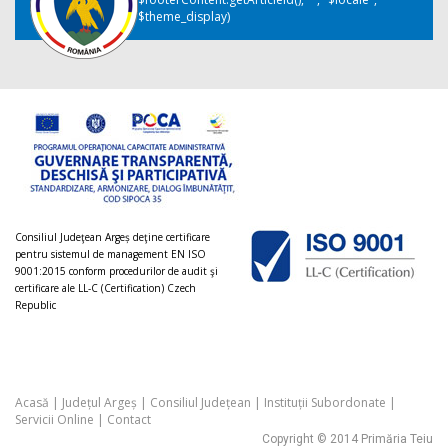
$theme_display)
Consiliul Judeţean Argeș deţine certificare
pentru sistemul de management EN ISO
9001:2015 conform procedurilor de audit şi
certificare ale LL-C (Certification) Czech
Republic
Acasă
|
Județul Argeș
|
Consiliul Județean
|
Instituții Subordonate
|
Servicii Online
|
Contact
Copyright © 2014 Primăria Teiu