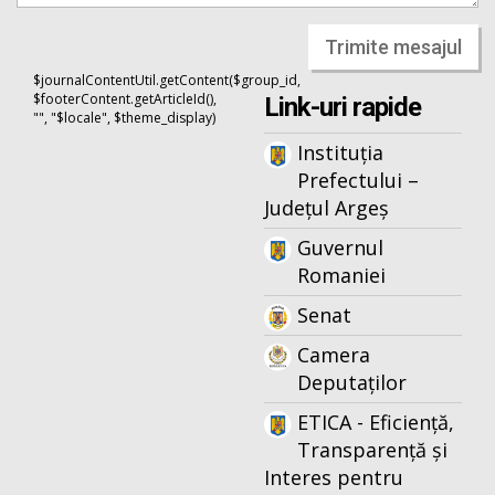
Trimite mesajul
$journalContentUtil.getContent($group_id,
$footerContent.getArticleId(),
Link-uri rapide
"", "$locale", $theme_display)
Instituția
Prefectului –
Județul Argeș
Guvernul
Romaniei
Senat
Camera
Deputaților
ETICA - Eficiență,
Transparență și
Interes pentru