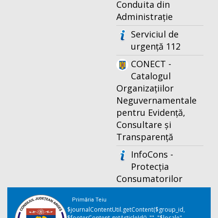
Conduita din
Administrație
Serviciul de
urgență 112
CONECT -
Catalogul
Organizațiilor
Neguvernamentale
pentru Evidență,
Consultare și
Transparență
InfoCons -
Protecția
Consumatorilor
Primăria Teiu
$journalContentUtil.getContent($group_id,
$footerContent.getArticleId(), "", "$locale",