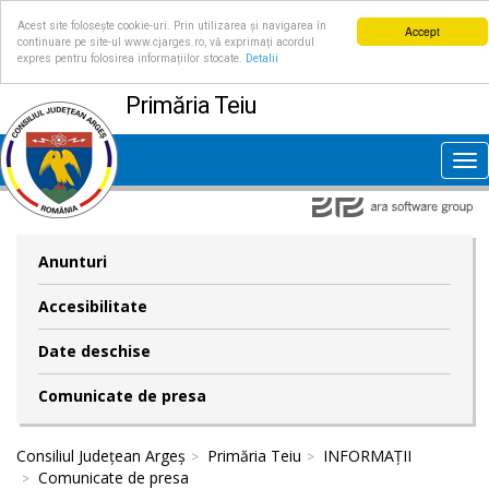
Acest site folosește cookie-uri. Prin utilizarea și navigarea în
Accept
continuare pe site-ul www.cjarges.ro, vă exprimați acordul
expres pentru folosirea informațiilor stocate.
Detalii
Primăria Teiu
Tog
nav
Anunturi
Accesibilitate
Date deschise
Comunicate de presa
Consiliul Județean Argeș
Primăria Teiu
INFORMAȚII
Comunicate de presa