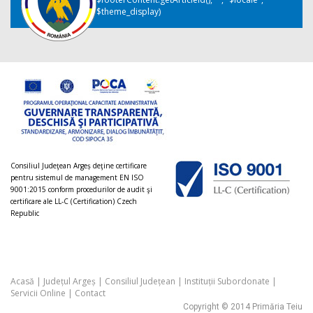
$theme_display)
Consiliul Judeţean Argeș deţine certificare
pentru sistemul de management EN ISO
9001:2015 conform procedurilor de audit şi
certificare ale LL-C (Certification) Czech
Republic
Acasă
|
Județul Argeș
|
Consiliul Județean
|
Instituții Subordonate
|
Servicii Online
|
Contact
Copyright © 2014 Primăria Teiu