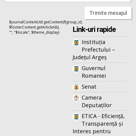
Trimite mesajul
$journalContentUtil.getContent($group_id,
$footerContent.getArticleId(),
Link-uri rapide
"", "$locale", $theme_display)
Instituția
Prefectului –
Județul Argeș
Guvernul
Romaniei
Senat
Camera
Deputaților
ETICA - Eficiență,
Transparență și
Interes pentru