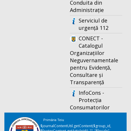
Conduita din
Administrație
Serviciul de
urgență 112
CONECT -
Catalogul
Organizațiilor
Neguvernamentale
pentru Evidență,
Consultare și
Transparență
InfoCons -
Protecția
Consumatorilor
Primăria Teiu
$journalContentUtil.getContent($group_id,
$footerContent.getArticleId(), "", "$locale",