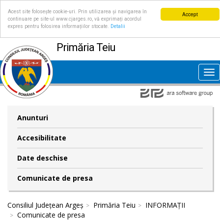
Acest site folosește cookie-uri. Prin utilizarea și navigarea în
Accept
continuare pe site-ul www.cjarges.ro, vă exprimați acordul
expres pentru folosirea informațiilor stocate.
Detalii
Primăria Teiu
Tog
nav
Anunturi
Accesibilitate
Date deschise
Comunicate de presa
Consiliul Județean Argeș
Primăria Teiu
INFORMAȚII
Comunicate de presa