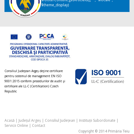
$theme_display)
Consiliul Judeţean Argeș deţine certificare
pentru sistemul de management EN ISO
9001:2015 conform procedurilor de audit şi
certificare ale LL-C (Certification) Czech
Republic
Acasă
|
Județul Argeș
|
Consiliul Județean
|
Instituții Subordonate
|
Servicii Online
|
Contact
Copyright © 2014 Primăria Teiu