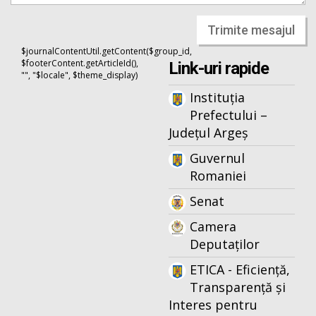
Trimite mesajul
$journalContentUtil.getContent($group_id,
$footerContent.getArticleId(),
Link-uri rapide
"", "$locale", $theme_display)
Instituția
Prefectului –
Județul Argeș
Guvernul
Romaniei
Senat
Camera
Deputaților
ETICA - Eficiență,
Transparență și
Interes pentru