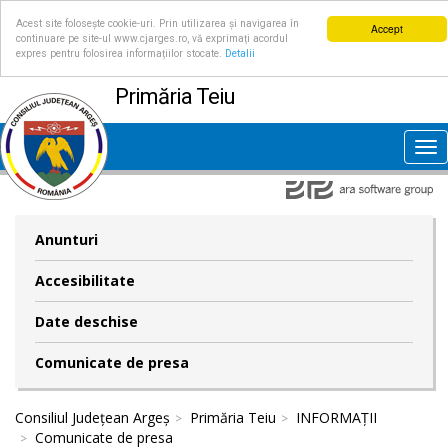
Acest site folosește cookie-uri. Prin utilizarea și navigarea în
Accept
continuare pe site-ul www.cjarges.ro, vă exprimați acordul
expres pentru folosirea informațiilor stocate.
Detalii
Primăria Teiu
Tog
nav
Anunturi
Accesibilitate
Date deschise
Comunicate de presa
Consiliul Județean Argeș
Primăria Teiu
INFORMAȚII
Comunicate de presa