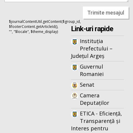
Trimite mesajul
$journalContentUtil.getContent($group_id,
$footerContent.getArticleId(),
Link-uri rapide
"", "$locale", $theme_display)
Instituția
Prefectului –
Județul Argeș
Guvernul
Romaniei
Senat
Camera
Deputaților
ETICA - Eficiență,
Transparență și
Interes pentru