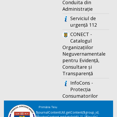
Conduita din
Administrație
Serviciul de
urgență 112
CONECT -
Catalogul
Organizațiilor
Neguvernamentale
pentru Evidență,
Consultare și
Transparență
InfoCons -
Protecția
Consumatorilor
Primăria Teiu
$journalContentUtil.getContent($group_id,
$footerContent.getArticleId(), "", "$locale",