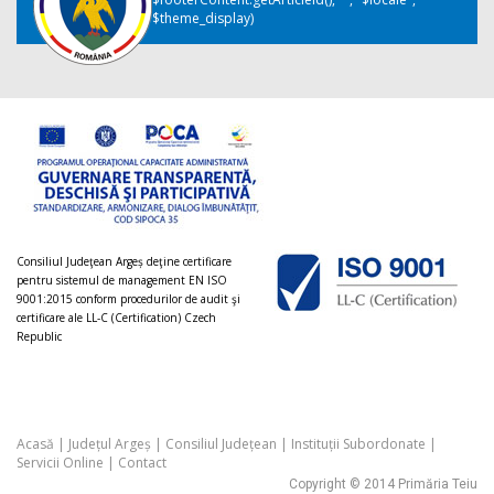
$theme_display)
Consiliul Judeţean Argeș deţine certificare
pentru sistemul de management EN ISO
9001:2015 conform procedurilor de audit şi
certificare ale LL-C (Certification) Czech
Republic
Acasă
|
Județul Argeș
|
Consiliul Județean
|
Instituții Subordonate
|
Servicii Online
|
Contact
Copyright © 2014 Primăria Teiu