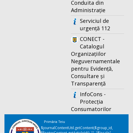
Conduita din
Administrație
Serviciul de
urgență 112
CONECT -
Catalogul
Organizațiilor
Neguvernamentale
pentru Evidență,
Consultare și
Transparență
InfoCons -
Protecția
Consumatorilor
Primăria Teiu
$journalContentUtil.getContent($group_id,
$footerContent.getArticleId(), "", "$locale",