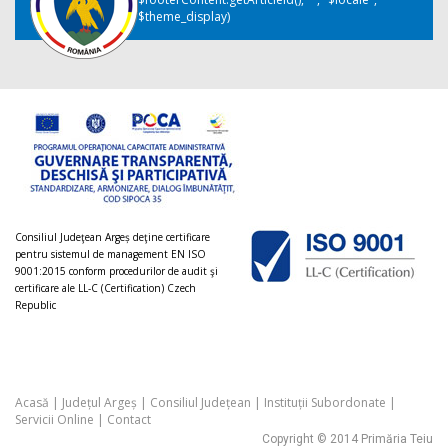
$theme_display)
Consiliul Judeţean Argeș deţine certificare
pentru sistemul de management EN ISO
9001:2015 conform procedurilor de audit şi
certificare ale LL-C (Certification) Czech
Republic
Acasă
|
Județul Argeș
|
Consiliul Județean
|
Instituții Subordonate
|
Servicii Online
|
Contact
Copyright © 2014 Primăria Teiu