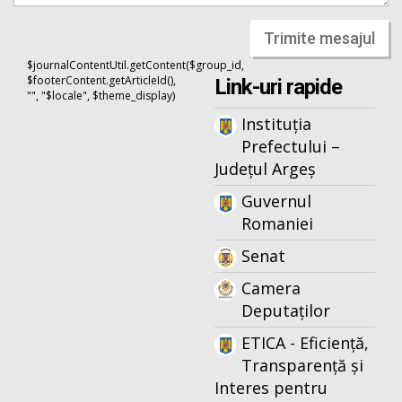
Trimite mesajul
$journalContentUtil.getContent($group_id,
$footerContent.getArticleId(),
Link-uri rapide
"", "$locale", $theme_display)
Instituția
Prefectului –
Județul Argeș
Guvernul
Romaniei
Senat
Camera
Deputaților
ETICA - Eficiență,
Transparență și
Interes pentru