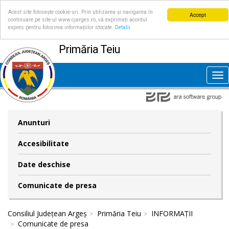
Acest site folosește cookie-uri. Prin utilizarea și navigarea în
Accept
continuare pe site-ul www.cjarges.ro, vă exprimați acordul
expres pentru folosirea informațiilor stocate.
Detalii
Primăria Teiu
Tog
nav
Anunturi
Accesibilitate
Date deschise
Comunicate de presa
Consiliul Județean Argeș
Primăria Teiu
INFORMAȚII
Comunicate de presa