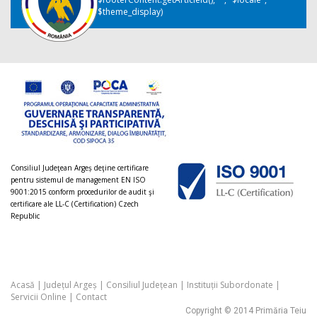
$theme_display)
Consiliul Judeţean Argeș deţine certificare
pentru sistemul de management EN ISO
9001:2015 conform procedurilor de audit şi
certificare ale LL-C (Certification) Czech
Republic
Acasă
|
Județul Argeș
|
Consiliul Județean
|
Instituții Subordonate
|
Servicii Online
|
Contact
Copyright © 2014 Primăria Teiu