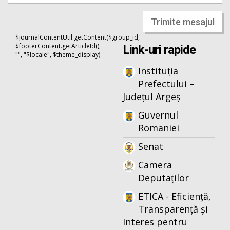
Trimite mesajul
$journalContentUtil.getContent($group_id,
$footerContent.getArticleId(),
Link-uri rapide
"", "$locale", $theme_display)
Instituția
Prefectului –
Județul Argeș
Guvernul
Romaniei
Senat
Camera
Deputaților
ETICA - Eficiență,
Transparență și
Interes pentru