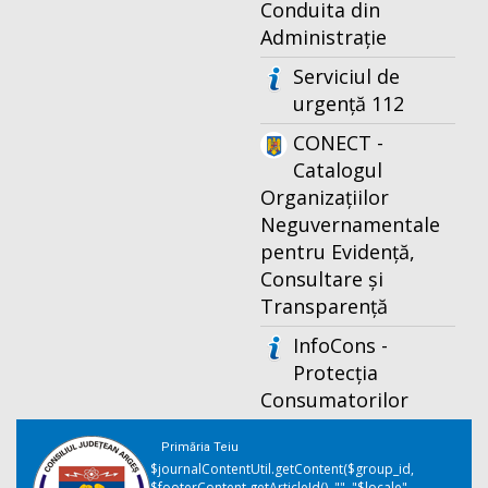
Conduita din
Administrație
Serviciul de
urgență 112
CONECT -
Catalogul
Organizațiilor
Neguvernamentale
pentru Evidență,
Consultare și
Transparență
InfoCons -
Protecția
Consumatorilor
Primăria Teiu
$journalContentUtil.getContent($group_id,
$footerContent.getArticleId(), "", "$locale",