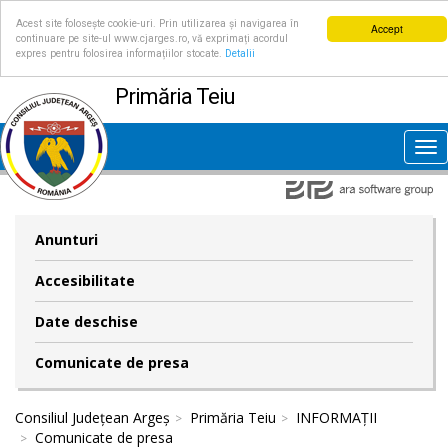
Acest site folosește cookie-uri. Prin utilizarea și navigarea în
Accept
continuare pe site-ul www.cjarges.ro, vă exprimați acordul
expres pentru folosirea informațiilor stocate.
Detalii
Primăria Teiu
Tog
nav
Anunturi
Accesibilitate
Date deschise
Comunicate de presa
Consiliul Județean Argeș
Primăria Teiu
INFORMAȚII
Comunicate de presa