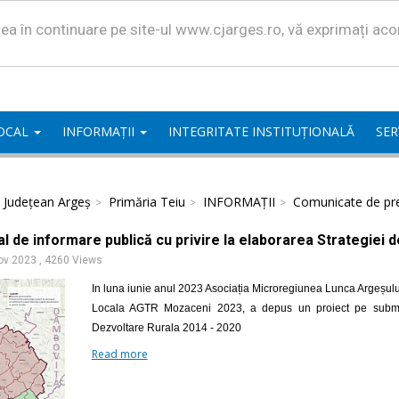
area în continuare pe site-ul www.cjarges.ro, vă exprimați ac
LOCAL
INFORMAȚII
INTEGRITATE INSTITUȚIONALĂ
SER
l Județean Argeș
Primăria Teiu
INFORMAȚII
Comunicate de pr
l de informare publică cu privire la elaborarea Strategiei 
ov 2023
,
4260 Views
In luna iunie anul 2023 Asociația Microregiunea Lunca Argeșulu
Locala AGTR Mozaceni 2023, a depus un proiect pe submasu
Dezvoltare Rurala 2014 - 2020
Read more