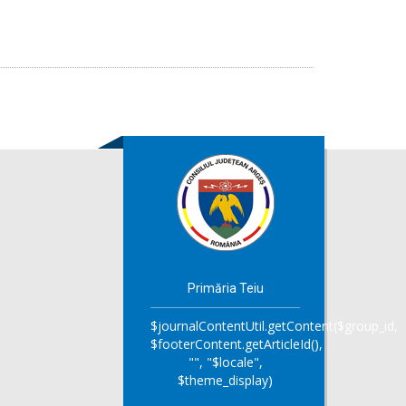
Primăria Teiu
$journalContentUtil.getContent($group_id,
$footerContent.getArticleId(),
"", "$locale",
$theme_display)