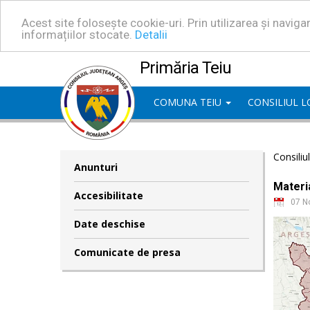
Acest site folosește cookie-uri. Prin utilizarea și navig
informațiilor stocate.
Detalii
Primăria Teiu
COMUNA TEIU
CONSILIUL 
Consiliu
Anunturi
Materia
Accesibilitate
07 N
Date deschise
Comunicate de presa