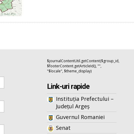
$journalContentUtil.getContent($group_id,
$footerContent.getArticleId(), "",
"$locale", $theme_display)
Link-uri rapide
Instituția Prefectului –
Județul Argeș
Guvernul Romaniei
Senat