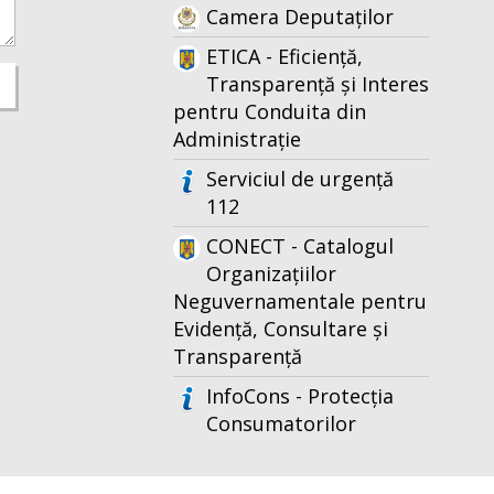
Camera Deputaților
ETICA - Eficiență,
Transparență și Interes
pentru Conduita din
Administrație
Serviciul de urgență
112
CONECT - Catalogul
Organizațiilor
Neguvernamentale pentru
Evidență, Consultare și
Transparență
InfoCons - Protecția
Consumatorilor