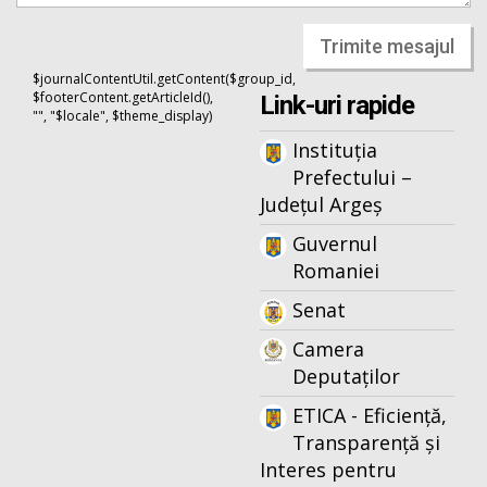
Trimite mesajul
$journalContentUtil.getContent($group_id,
$footerContent.getArticleId(),
Link-uri rapide
"", "$locale", $theme_display)
Instituția
Prefectului –
Județul Argeș
Guvernul
Romaniei
Senat
Camera
Deputaților
ETICA - Eficiență,
Transparență și
Interes pentru