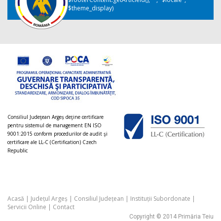
$theme_display)
Consiliul Judeţean Argeș deţine certificare
pentru sistemul de management EN ISO
9001:2015 conform procedurilor de audit şi
certificare ale LL-C (Certification) Czech
Republic
Acasă
|
Județul Argeș
|
Consiliul Județean
|
Instituții Subordonate
|
Servicii Online
|
Contact
Copyright © 2014 Primăria Teiu