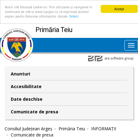
Acest site folosește cookie-uri. Prin utilizarea și navigarea în
Accept
continuare pe site-ul www.cjarges.ro, vă exprimați acordul
expres pentru folosirea informațiilor stocate.
Detalii
Primăria Teiu
Tog
nav
Anunturi
Accesibilitate
Date deschise
Comunicate de presa
Consiliul Județean Argeș
Primăria Teiu
INFORMAȚII
Comunicate de presa