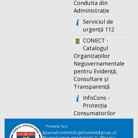
Conduita din
Administrație
Serviciul de
urgență 112
CONECT -
Catalogul
Organizațiilor
Neguvernamentale
pentru Evidență,
Consultare și
Transparență
InfoCons -
Protecția
Consumatorilor
Primăria Teiu
$journalContentUtil.getContent($group_id,
$footerContent.getArticleId(), "", "$locale",