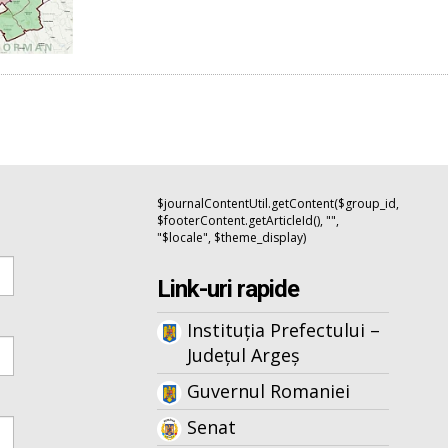
$journalContentUtil.getContent($group_id,
$footerContent.getArticleId(), "",
"$locale", $theme_display)
Link-uri rapide
Instituția Prefectului –
Județul Argeș
Guvernul Romaniei
Senat