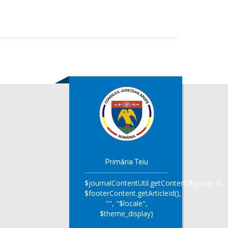
Primăria Teiu
$journalContentUtil.getContent($group_id,
$footerContent.getArticleId(),
"", "$locale",
$theme_display)