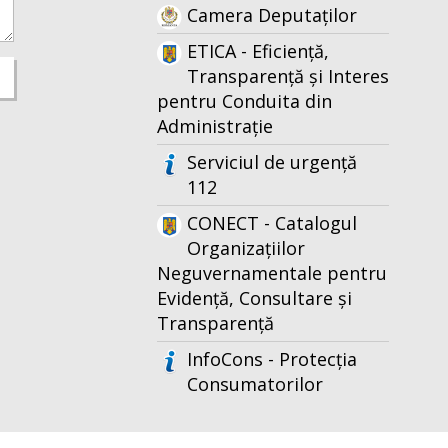
Camera Deputaților
ETICA - Eficiență,
Transparență și Interes
pentru Conduita din
Administrație
Serviciul de urgență
112
CONECT - Catalogul
Organizațiilor
Neguvernamentale pentru
Evidență, Consultare și
Transparență
InfoCons - Protecția
Consumatorilor