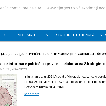
area în continuare pe site-ul www.cjarges.ro, vă exprimați ac
LOCAL
INFORMAȚII
INTEGRITATE INSTITUȚIONALĂ
SER
l Județean Argeș
Primăria Teiu
INFORMAȚII
Comunicate de pr
l de informare publică cu privire la elaborarea Strategiei 
ov 2023
,
4264 Views
In luna iunie anul 2023 Asociația Microregiunea Lunca Argeșulu
Locala AGTR Mozaceni 2023, a depus un proiect pe submasu
Dezvoltare Rurala 2014 - 2020
Read more