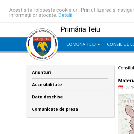
Acest site folosește cookie-uri. Prin utilizarea și navig
informațiilor stocate.
Detalii
Primăria Teiu
COMUNA TEIU
CONSILIUL 
Consiliu
Anunturi
Materia
Accesibilitate
07 N
Date deschise
Comunicate de presa