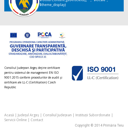
$theme_display)
Consiliul Judeţean Argeș deţine certificare
pentru sistemul de management EN ISO
9001:2015 conform procedurilor de audit şi
certificare ale LL-C (Certification) Czech
Republic
Acasă
|
Județul Argeș
|
Consiliul Județean
|
Instituții Subordonate
|
Servicii Online
|
Contact
Copyright © 2014 Primăria Teiu