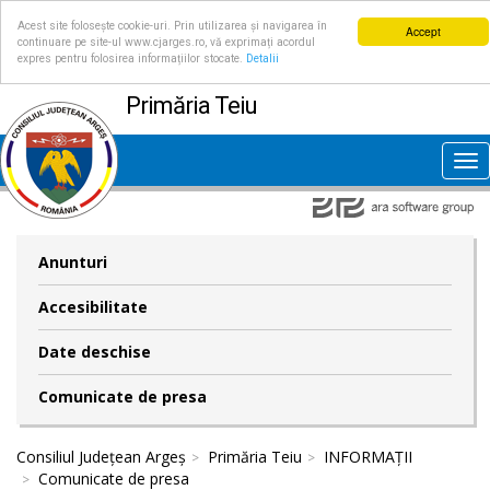
Acest site folosește cookie-uri. Prin utilizarea și navigarea în
Accept
continuare pe site-ul www.cjarges.ro, vă exprimați acordul
expres pentru folosirea informațiilor stocate.
Detalii
Primăria Teiu
Tog
nav
Anunturi
Accesibilitate
Date deschise
Comunicate de presa
Consiliul Județean Argeș
Primăria Teiu
INFORMAȚII
Comunicate de presa