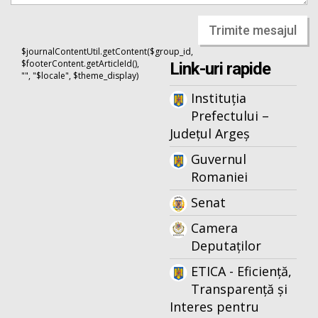
Trimite mesajul
$journalContentUtil.getContent($group_id,
$footerContent.getArticleId(),
Link-uri rapide
"", "$locale", $theme_display)
Instituția
Prefectului –
Județul Argeș
Guvernul
Romaniei
Senat
Camera
Deputaților
ETICA - Eficiență,
Transparență și
Interes pentru