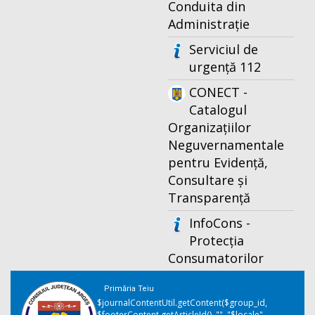
Conduita din
Administrație
Serviciul de
urgență 112
CONECT -
Catalogul
Organizațiilor
Neguvernamentale
pentru Evidență,
Consultare și
Transparență
InfoCons -
Protecția
Consumatorilor
Primăria Teiu
$journalContentUtil.getContent($group_id,
$footerContent.getArticleId(), "", "$locale",